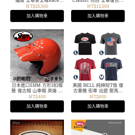
纖維 全罩安全帽Race
Classic 亮白 全罩復古山
Star RSD Formula 碳白
車帽 凱旋美式CAFE 經典
NT$25,500
NT$12,500
紅1645937
街車
加入購物車
加入購物車
日本進口SHM 方形3扣帽
美國 BELL 純綿短T恤 復
簷 復古帽 山車帽 英倫 越
古重機 街車 出遊 壓馬路
野 美式 Chopper。橘色
7070710 7070906
NT$450
NT$800
7070716 7070901
加入購物車
加入購物車