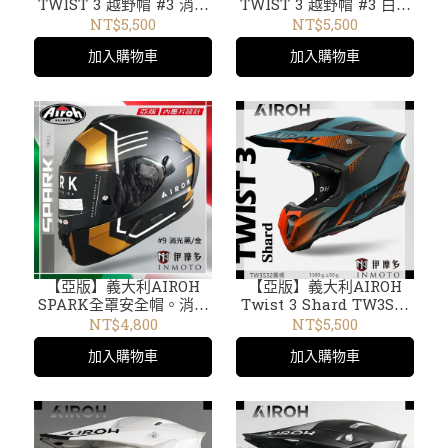
TWIST 3 越野帽 #3 消光
TWIST 3 越野帽 #3 白紅
灰螢光橘 TW3D32
藍 TW3D55
NT$5,500
NT$5,500
加入購物車
加入購物車
【亞版】義大利AIROH
【亞版】義大利AIROH
SPARK全罩安全帽。消光
Twist 3 Shard TW3S32
黑金 輕量 通風 快拆鏡片
霧橘
NT$4,800
NT$5,500
內襯可拆#9 TRILL
加入購物車
加入購物車