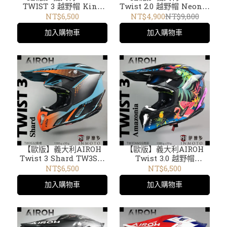
TWIST 3 越野帽 King
Twist 2.0 越野帽 Neon霧
TW3K54 霧粉
藍霓虹 TW2N18
NT$6,500
NT$4,900
NT$9,800
加入購物車
加入購物車
【歐版】義大利AIROH
【歐版】義大利AIROH
Twist 3 Shard TW3S32
Twist 3.0 越野帽
霧橘
Amazonia 亮彩 Twist 3
NT$6,500
NT$6,500
TW3TAM35
加入購物車
加入購物車