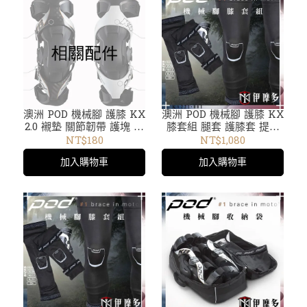
澳洲 POD 機械腳 護膝 KX
澳洲 POD 機械腳 護膝 KX
2.0 襯墊 關節韌帶 護塊 束
膝套組 腿套 護膝套 提高
帶 魔鬼氈 扣環 彈力繩 零
舒適度 吸濕排汗面料
NT$180
NT$1,080
件配件
KA221-001
加入購物車
加入購物車