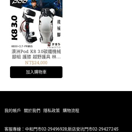
澳洲Pod K8 3.0碳纖機械
腳組 護膝 越野護具 林道
下坡車 極限運動 膝蓋支架
NT$24,000
KNEE BRACE 。碳白
加入購物車
我的帳戶
關於我們
隱私政策
購物流程
客服專線：中和門市02-29496928;新店安坑門市02-29427245