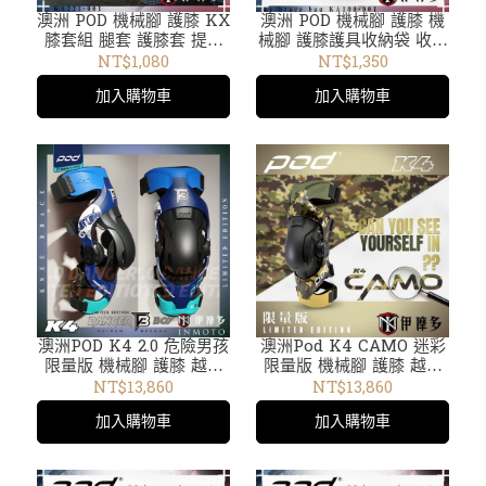
澳洲 POD 機械腳 護膝 KX
澳洲 POD 機械腳 護膝 機
膝套組 腿套 護膝套 提高
械腳 護膝護具收納袋 收納
舒適度 吸濕排汗面料
包 KX brace Bag KA100-
NT$1,080
NT$1,350
KA221-001
001
加入購物車
加入購物車
澳洲POD K4 2.0 危險男孩
澳洲Pod K4 CAMO 迷彩
限量版 機械腳 護膝 越野
限量版 機械腳 護膝 越野
護具 林道下坡車 極限運動
護具 林道下坡車 極限運動
NT$13,860
NT$13,860
膝蓋支架 K4027-DBLE
膝蓋支架 另有兒童款YTH
加入購物車
加入購物車