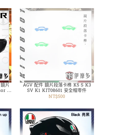
銀 鏡片
AGV 配件 鏡片段落卡榫 K5 S K3
sor 透
SV K1 KIT08601 安全帽零件
NT$500