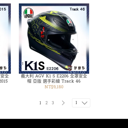
全罩安全
義大利 AGV K1 S E2206 全罩安全
015
帽 亞版 選手彩繪 Track 46
NT$9,180
1
1
2
3