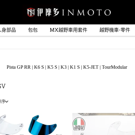
人身部品
包包
MX越野車用套件
越野機車-零件
Pista GP RR
|
K6 S
|
K5 S
|
K3
|
K1 S
|
K5-JET
|
TourModular
GV
排序