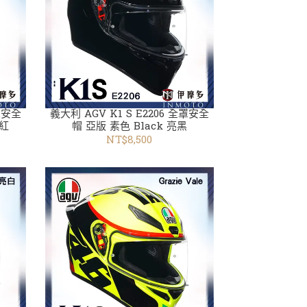
全罩安全
義大利 AGV K1 S E2206 全罩安全
黑紅
帽 亞版 素色 Black 亮黑
NT$8,500