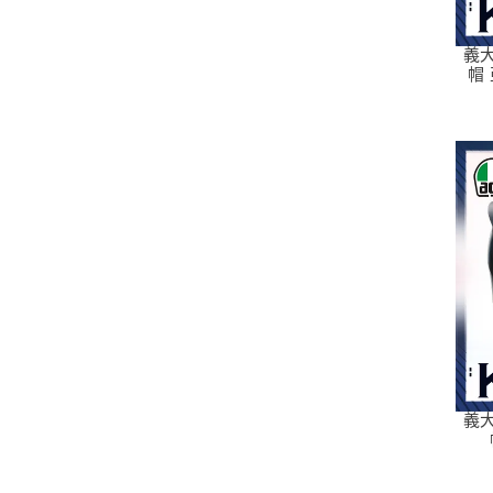
義大
帽 
義大