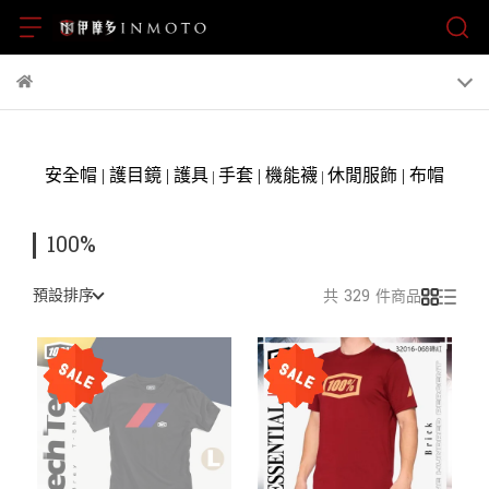
安全帽
|
護目鏡
|
護具
手套
|
機能襪
休閒服飾
|
布帽
|
|
100%
預設排序
共 329 件商品