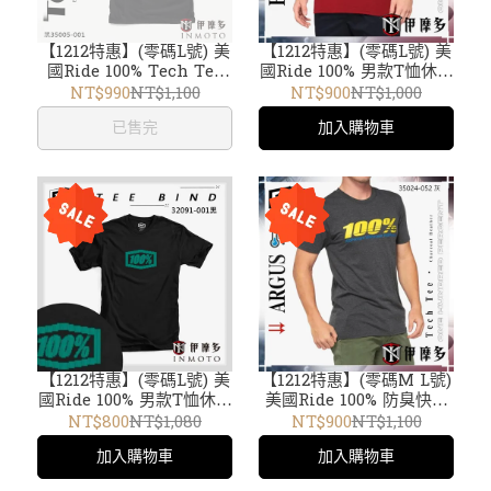
【1212特惠】(零碼L號) 美
【1212特惠】(零碼L號) 美
國Ride 100% Tech Tee
國Ride 100% 男款T恤休閒
Bray 涼爽機能短袖 T恤
上衣 ESSENTIAL T-
NT$990
NT$1,100
NT$900
NT$1,000
T-Shirt 35005-001黑
Shirt 32016-068磚紅 短
已售完
加入購物車
袖TEE
【1212特惠】(零碼L號) 美
【1212特惠】(零碼M L號)
國Ride 100% 男款T恤休閒
美國Ride 100% 防臭快乾
上衣 TEE BIND 32091-
機能布ARGUS Tech Tee
NT$800
NT$1,080
NT$900
NT$1,100
001黑
T-Shirt T恤男款35024-
加入購物車
加入購物車
052灰