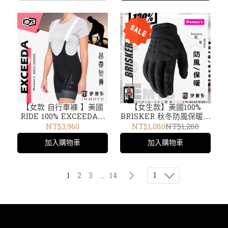
【女款 自行車褲 】美國
【女生款】美國100%
RIDE 100% EXCEEDA萊
BRISKER 秋冬防風保暖騎
卡公路車褲 碎石車 自行車
士短手套 防摔軟殼觸控機
NT$3,960
NT$1,080
NT$1,280
褲 短褲 吊帶車褲 40054-
車腳踏車 10005-0000
加入購物車
加入購物車
00000黑
11016-057黑灰
1
1
2
3
...
14