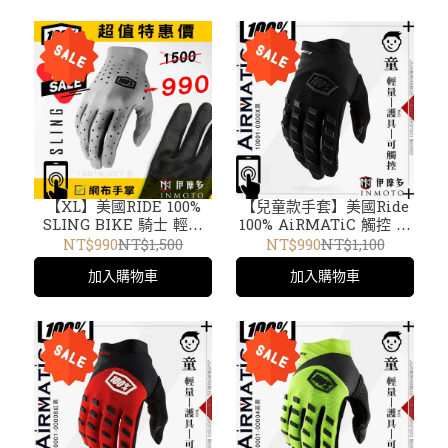
【XL】美國RIDE 100%
【兒童款手套】美國Ride
SLING BIKE 騎士 輕量
100% AiRMATiC 觸控 輕
短手套 觸控 4向彈性材質
量騎士防護 短手套TPR護
NT$990
NT$1,500
NT$990
NT$1,100
打孔透氣 越野 10019-007
具。黑10001-0000
加入購物車
加入購物車
灰