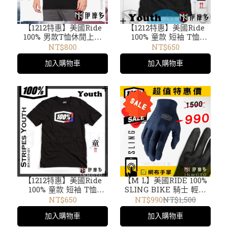
【1212特惠】美國Ride
【1212特惠】美國Ride
100% 男款T恤休閒上衣
100% 童款 短袖 T恤
ROGGAR T-Shirt 32125-
Youth Official T-Shirt
NT$800
NT$650
001 黑 短袖TEE
34017-001 黑 /002藍
加入購物車
加入購物車
/34016 黑 /34086 黃
/34087 磚紅 /34019 黑
【1212特惠】美國Ride
【M L】美國RIDE 100%
100% 童款 短袖 T恤
SLING BIKE 騎士 輕量
Youth T-Shirt 34019-
短手套 觸控 4向彈性材質
NT$650
NT$990
NT$1,500
001 黑 /34087-068磚紅
打孔透氣 越野 10019-015
加入購物車
加入購物車
/34016-001黑 /34017 黑
藍
/002藍 / 34086 黃