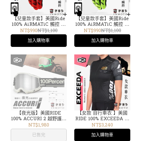
【兒童款手套】美國Ride
【兒童款手套】美國Ride
100% AiRMATiC 觸控 輕
100% AiRMATiC 觸控 輕
量騎士防護 短手套TPR護
量騎士防護 透氣TPR護具
NT$990
NT$1,100
NT$990
NT$1,100
具。黑紅10001-0000
10001-0000 黃黑
加入購物車
加入購物車
【夜光版】美國RIDE
【女款 自行車衣 】美國
100% ACCURI 2 越野護目
RIDE 100% EXCEEDA 萊
鏡 風鏡 防霧電銀片Glow
卡 公路車衣 碎石車 短袖
NT$1,980
NT$3,240
50014-00048
40053-00000黑灰
已售完
加入購物車