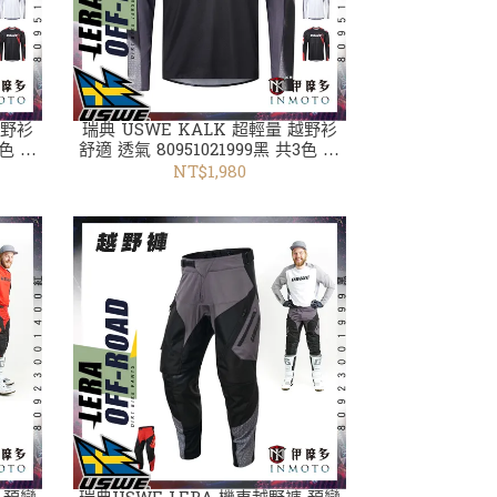
越野衫
瑞典 USWE KALK 超輕量 越野衫
3色 越
舒適 透氣 80951021999黑 共3色 越
野衣褲
NT$1,980