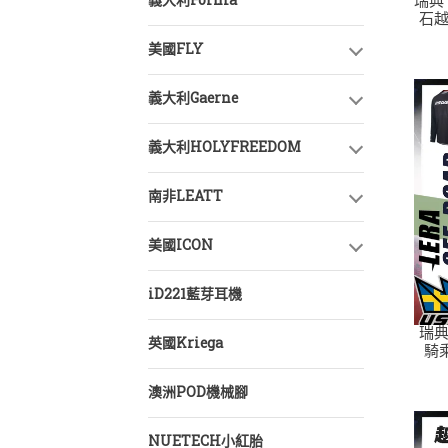
義大利Forma
瑞典
石越野 防風
美國FLY
80
義大利Gaerne
義大利HOLYFREEDOM
南非LEATT
美國ICON
iD221藍芽耳機
瑞典
英國Kriega
騎
澳洲POD機械腳
NUETECH小紅胎