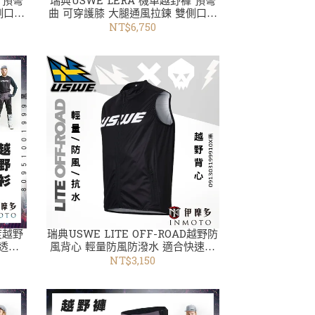
 預彎
瑞典USWE LERA 機車越野褲 預彎
側口袋
曲 可穿護膝 大腿通風拉鍊 雙側口袋
野衣褲
80923001999黑 /兩色 越野衣褲
NT$6,750
度越野
瑞典USWE LITE OFF-ROAD越野防
活透氣
風背心 輕量防風防潑水 適合快速騎
褲
乘091303199910X黑 越野衣褲 自行
NT$3,150
車衣