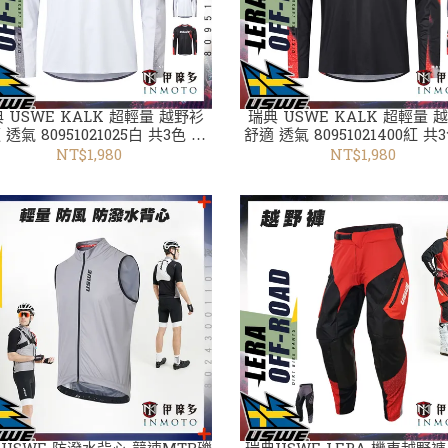
 USWE KALK 超輕量 越野衫
瑞典 USWE KALK 超輕量 
 透氣 80951021025白 共3色 越
舒適 透氣 80951021400紅 共
野衣褲
野衣褲
NT$1,980
NT$1,980