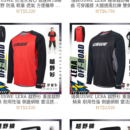
 USWE 防潑水背心 競速MTB礫
瑞典USWE LERA 機車越野褲
 輕量 透氣 方便攜帶 閃
曲 可穿護膝 大腿通風拉鍊 雙
電打孔透氣 拉鍊後口袋
80923001400紅 /兩色 越
NT$5,220
NT$6,750
243001101灰 自行車衣 越野衣褲
USWE LERA 越野衫 重度越野
瑞典USWE LERA 越野衫 重
乘 耐用性強 側邊網眼 靈活透氣
騎乘 耐用性強 側邊網眼 靈
80951001400紅 越野衣褲
80951001999 黑 越野衣
NT$2,520
NT$2,520