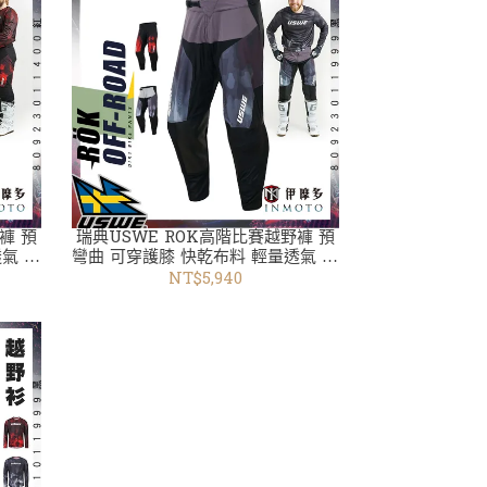
褲 預
瑞典USWE ROK高階比賽越野褲 預
氣 微
彎曲 可穿護膝 快乾布料 輕量透氣 微
越野衣褲
彈性80923011999黑 共3色 越野衣褲
NT$5,940