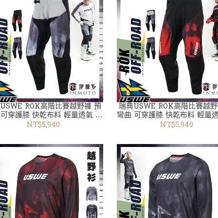
USWE ROK高階比賽越野褲 預
瑞典USWE ROK高階比賽越野
 可穿護膝 快乾布料 輕量透氣 微
彎曲 可穿護膝 快乾布料 輕量透
80923011101灰 共3色 越野衣褲
彈性80923011400紅 共3色 
NT$5,940
NT$5,940