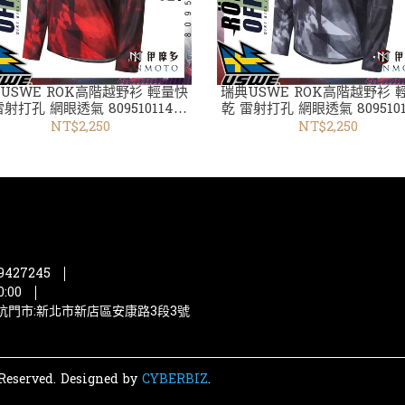
USWE ROK高階越野衫 輕量快
瑞典USWE ROK高階越野衫 
雷射打孔 網眼透氣 80951011400
乾 雷射打孔 網眼透氣 8095101
紅 共3色 越野衣褲
黑 共3色 越野衣褲
NT$2,250
NT$2,250
427245
:00
安坑門市:新北市新店區安康路3段3號
Reserved.
Designed by
CYBERBIZ
.