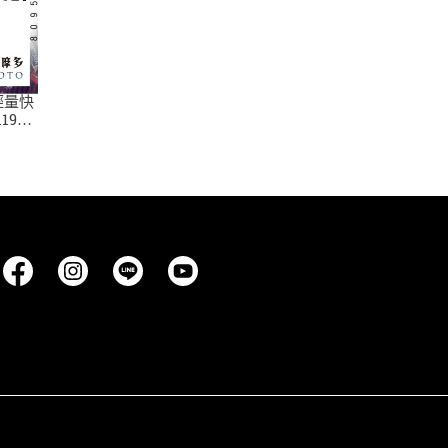
輕量快
1999