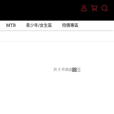
MTB
青少年/女生區
特價專區
共 0 件商品