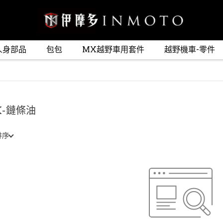
人身部品
包包
MX越野車用套件
越野機車-零件
K-鏈條油
排序