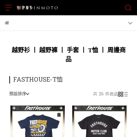
越野衫
丨
越野褲
丨
手套
丨
T恤
丨
周邊商
品
FASTHOUSE-T恤
預設排序
共 26 件商品