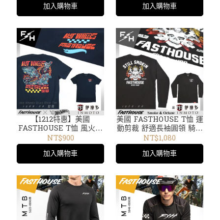
加入購物車
加入購物車
白
【1212特惠】美國
美國 FASTHOUSE T恤 運
FASTHOUSE T恤 風火輪
動剪裁 舒適長袖圓領 騎車
聯名款 短袖圓領Hot
出遊Smoke & Octane黑
NT$900
NT$1,080
Wheels Stunt Show
1920-00
加入購物車
加入購物車
Tee 1588-30靛青