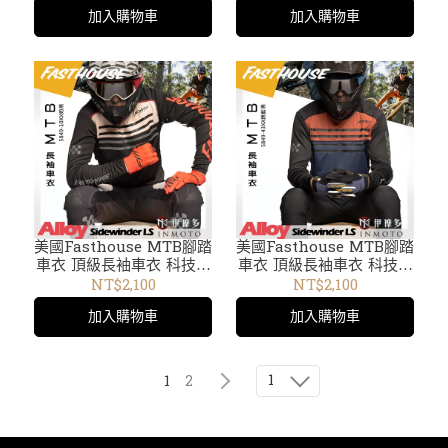
Alloy Sidewinder SS
Alloy Ronin LS 5847-
加入購物車
加入購物車
5848-43XX鏽藍黑
00XX黑
美國Fasthouse MTB腳踏
美國Fasthouse MTB腳踏
車衣 頂級長袖車衣 科技布
車衣 頂級長袖車衣 科技布
料 吸濕排汗布料 T恤
料 吸濕排汗布料 T恤
NT$2,100
NT$2,100
Alloy Sidewinder LS
Alloy Sidewinder LS
加入購物車
加入購物車
5849-10XX奶黑
5849-43XX銹藍黑
1
1
2