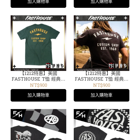
加入購物車
加入購物車
【1212特惠】美國
【1212特惠】美國
FASTHOUSE T恤 經典剪
FASTHOUSE T恤 經典剪
裁 短袖 圓領 騎車出遊
裁短袖 圓領 騎車出遊
NT$900
NT$900
Fundamental Tee 1459-
Fundamental Tee 1459-
加入購物車
加入購物車
22黑綠
00復古黑