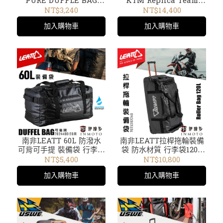
PURE DUFFLE BAG
KTM Replica Team
3PW220023200
Travel Bag 9800 Pro拉
NT$3,240
NT$14,400
桿拖輪3RB240002300
加入購物車
加入購物車
南非LEATT 60L 防潑水
南非LEATT拉桿拖輪裝備
可背可手提 裝備袋 行李袋
袋 防水材質 行李袋120L
防水材質 後背包Duffel
Roller Bag 7025202240
NT$5,400
NT$10,800
Bag 黑7024400120
黑
加入購物車
加入購物車