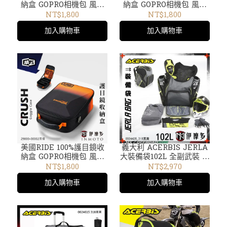
納盒 GOPRO相機包 風鏡
納盒 GOPRO相機包 風鏡
盒 林道越野賽29000-
盒 林道越野賽 29000-
NT$1,800
NT$1,800
00000黑紅藍
00003藍
加入購物車
加入購物車
美國RIDE 100%護目鏡收
義大利 ACERBIS JERLA
納盒 GOPRO相機包 風鏡
大裝備袋102L 全副武裝 越
盒 林道越野賽29000-
野訓練 比賽 出遊 旅行 後
NT$1,800
NT$2,970
00002黑橘
背包 BAG 0024428.318黑
加入購物車
加入購物車
黃 24428