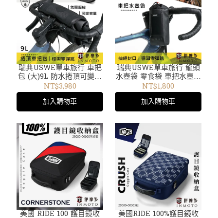
瑞典USWE單車旅行 車把
瑞典USWE單車旅行 龍頭
包 (大)9L 防水捲頂可變容
水壺袋 零食袋 車把水壺袋
量 BikePackig礫石車
BikePackig 礫石車
NT$3,980
NT$1,800
Gravel環島200067001
Gravel 環島 200066001
加入購物車
加入購物車
美國 RIDE 100 護目鏡收
美國RIDE 100%護目鏡收