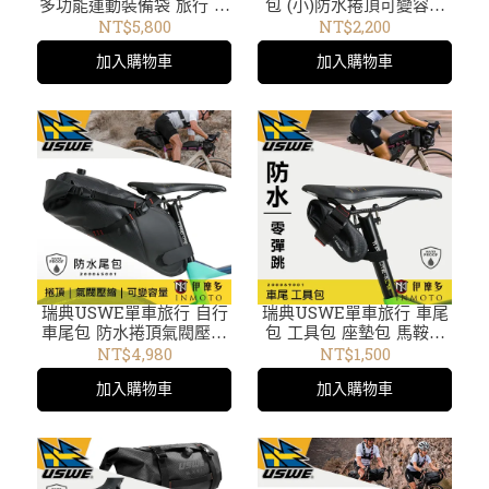
多功能運動裝備袋 旅行 健
包 (小)防水捲頂可變容量
身課 MTB訓練 上班筆電
BikePackig礫石車
NT$5,800
NT$2,200
包 2404935 背包 行李箱
Gravel環島200068001
加入購物車
加入購物車
瑞典USWE單車旅行 自行
瑞典USWE單車旅行 車尾
車尾包 防水捲頂氣閥壓縮
包 工具包 座墊包 馬鞍包
馬鞍包BikePacking礫石
礫石車 BIKEPACKING環
NT$4,980
NT$1,500
車Gravel環島200065001
島200069001
加入購物車
加入購物車