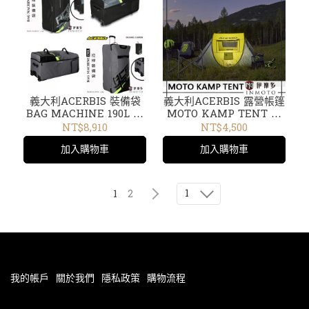
義大利ACERBIS 裝備袋
義大利ACERBIS 露營帳篷
BAG MACHINE 190L 拉
MOTO KAMP TENT 雙
桿 拖輪 行李箱 旅行箱
人房自動展開好收折抗風
NT$8,910
NT$4,500
0024681 319黑灰 318黑黃
機車露營 出遊0024985
加入購物車
加入購物車
24681
24985
1
1
2
我的帳戶
關於我們
隱私政策
購物流程