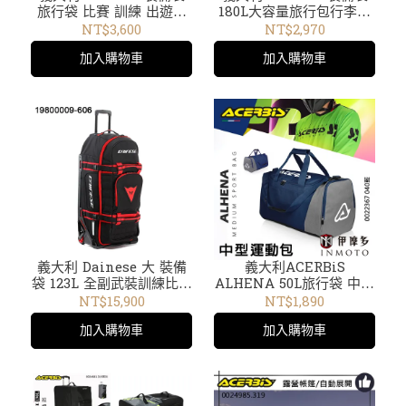
旅行袋 比賽 訓練 出遊行
180L大容量旅行包行李袋
李袋CARGO LOGO 180L
林道越野旅行露營比賽
NT$3,600
NT$2,970
0026013黑色
cargo bag黑灰 0022517
加入購物車
加入購物車
22517
義大利 Dainese 大 裝備
義大利ACERBiS
袋 123L 全副武裝訓練比賽
ALHENA 50L旅行袋 中型
出遊旅行 D-RIG2
運動包 耐磨 騎車旅行露營
NT$15,900
NT$1,890
WHEELED BAG 1980064
運動健身0022367 040藍
加入購物車
加入購物車
22367