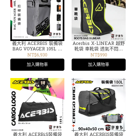
義大利 ACERBIS 裝備袋
Acerbis X-LINEAR 越野
BAG VOYAGER 105L 拉
靴袋 車靴袋 透氣不悶熱
桿拖輪 行李箱 旅行箱 越
雙拉鍊開口 越野靴 賽車靴
NT$6,930
NT$990
野耐力賽 0024615.318黑
附提把 裝備袋0026135
加入購物車
加入購物車
黃 24615
318黑黃
義大利 ACERBiS裝備袋
義大利 ACERBIS裝備袋