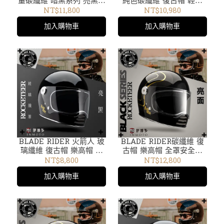
量碳纖維 暗黑系列 亮黑色
純色碳纖維 復古帽 輕量
系 小羊皮內襯
小羊皮內襯。消光黑
NT$11,800
NT$10,980
加入購物車
加入購物車
BLADE RIDER 火箭人 玻
BLADE RIDER碳纖維 復
璃纖維 復古帽 樂高帽 全
古帽 樂高帽 全罩安全帽
罩安全帽 ROCKETEER
火箭人ROCKETEER 2.0
NT$8,800
NT$12,800
2.0 輕量 小羊皮內襯。亮
輕量 小羊皮內襯。亮面
加入購物車
加入購物車
黑