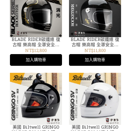
BLADE RIDER碳纖維 復
BLADE RIDER碳纖維 復
古帽 樂高帽 全罩安全帽
古帽 樂高帽 全罩安全帽
火箭人ROCKETEER 2.0
火箭人ROCKETEER 2.0
NT$12,800
NT$11,800
輕量 小羊皮內襯。消光霧
輕量 小羊皮內襯。素色碳
加入購物車
加入購物車
面
纖
美國 Biltwell GRINGO
美國 Biltwell GRINGO