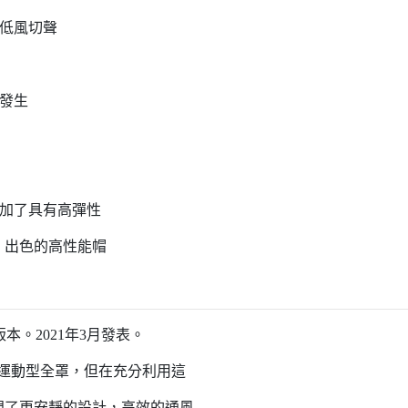
降低風切聲
況發生
添加了具有高彈性
。出色的高性能帽
進版本。2021年3月發表。
的運動型全罩，但在充分利用這
現了更安靜的設計，高效的通風