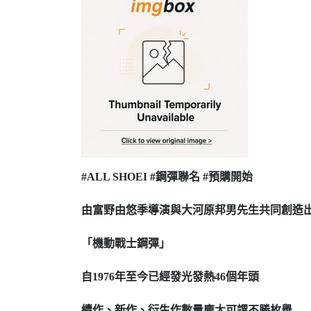
#ALL SHOEI #鋼彈聯名 #預購開始
由富野由悠季導演與大河原邦男先生共同創造
「機動戰士鋼彈」
自1976年至今已經發光發熱46個年頭
續作、新作、衍生作數量龐大可謂不勝枚舉