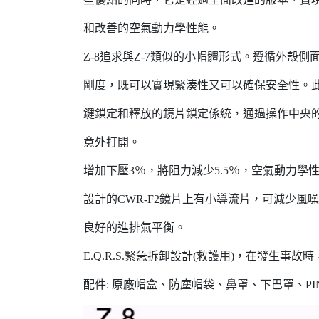
和改善的空氣動力學性能。
Z-8追求與Z-7類似的小帽體形式。遵循外殼
剛度，既可以實現緊湊性又可以確保安全性。
鍵鎖定和釋放的鏡片鎖定係統，通過操作中央
意外打開。
增加下壓3％，將阻力減少5.5％，空氣動力學
設計的CWR-F2鏡片上有小導流片，可減少風
良好的進排氣平衡。
E.Q.R.S.緊急拆卸設計(救護用)，在發生事
配件: 原廠帽盒、防塵帽袋、鼻罩、下巴罩、PI