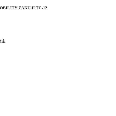
OBILITY ZAKU II TC-12
為主