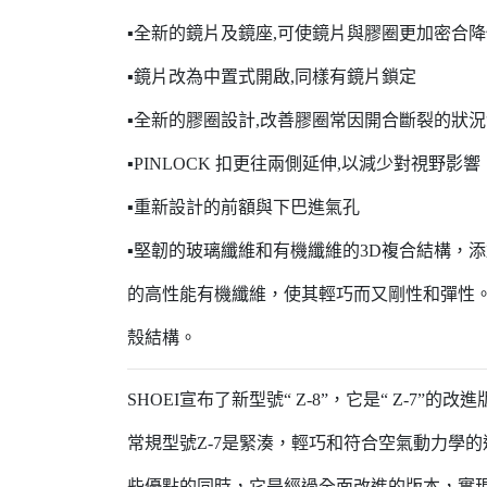
▪全新的鏡片及鏡座,可使鏡片與膠圈更加密合
▪鏡片改為中置式開啟,同樣有鏡片鎖定
▪全新的膠圈設計,改善膠圈常因開合斷裂的狀
▪PINLOCK 扣更往兩側延伸,以減少對視野影響
▪重新設計的前額與下巴進氣孔
▪堅韌的玻璃纖維和有機纖維的3D複合結構，
的高性能有機纖維，使其輕巧而又剛性和彈性
殼結構。
SHOEI宣布了新型號“ Z-8”，它是“ Z-7”的改
常規型號Z-7是緊湊，輕巧和符合空氣動力學
些優點的同時，它是經過全面改進的版本，實