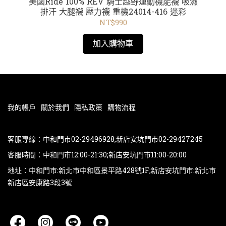
 短
美國Ride 100% REV 騎士越野運動機能襪 吸濕
美
 黃
排汗 大腿襪 壓力襪 重機24014-416 迷彩
鏡
NT$990
加入購物車
我的帳戶
關於我們
隱私政策
購物流程
客服專線：中和門市02-29496928;新店安坑門市02-29427245
客服時間：中和門市12:00-21:30;新店安坑門市11:00-20:00
地址：中和門市:新北市中和區景平路428號1F;新店安坑門市:新北市
新店區安康路3段3號