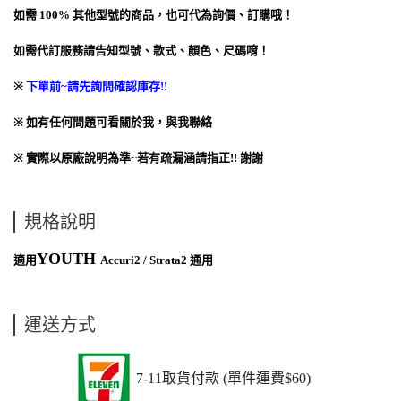
如需
100%
其他型號的商品，也可代為詢價、訂購哦！
如需代訂服務請告知型號、款式、顏色、尺碼唷！
※
下單前~請先詢問確認庫存
!!
※
如有任何問題可看關於我，與我聯絡
※
實際以原廠說明為準
~
若有疏漏涵請指正
!!
謝謝
規格說明
YOUTH
適用
Accuri2 / Strata2 通用
運送方式
7-11取貨付款 (單件運費$60)