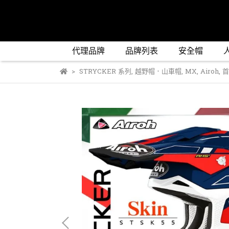
代理品牌
品牌列表
安全帽
STRYCKER 系列
,
越野帽．山車帽
,
MX
,
Airoh
,
首