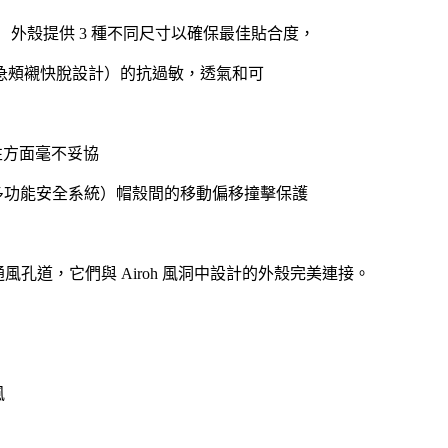
外殼提供 3 種不同尺寸以確保最佳貼合度，
h緊急頰襯快脫設計）的抗過敏，透氣和可
安全性方面毫不妥協
oh多功能安全系統）帽殼間的移動偏移撞擊保護
通風孔道，
它們與 Airoh 風洞中設計的外殼
完美連接。
風