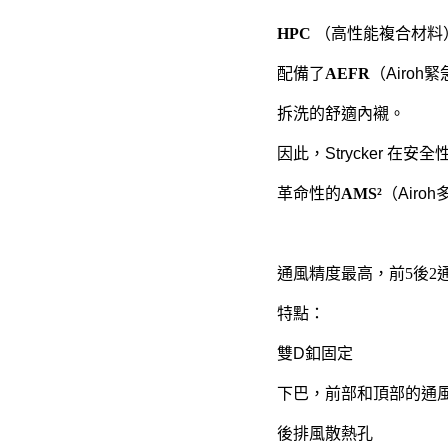
HPC
（高性能複合材料）
配備了
AEFR
（Airo
拆洗的舒適內襯。
因此，Strycker 在
革命性的
AMS²
（Air
通風精度最高，前5後2
特點：
雙D釦固定
下巴，前部和頂部的通
後排風散熱孔