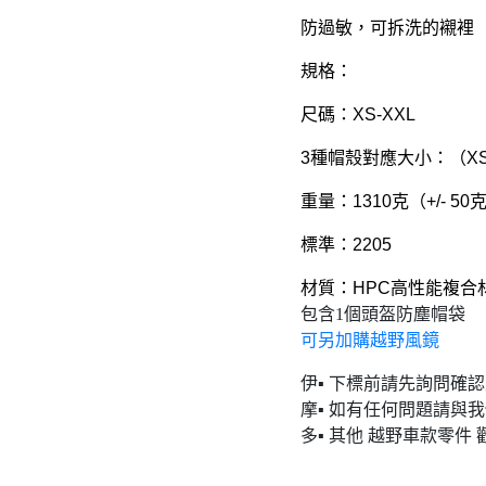
防過敏，可拆洗的襯裡
規格：
尺碼：XS-XXL
3種帽殼對應大小：（XS-
重量：1310克（+/- 50
標準：2205
材質：HPC高性能複合
包含1個頭盔防塵帽袋
可另加購越野風鏡
伊▪ 下標前請先詢問確
摩▪ 如有任何問題請與
多▪ 其他 越野車款零件