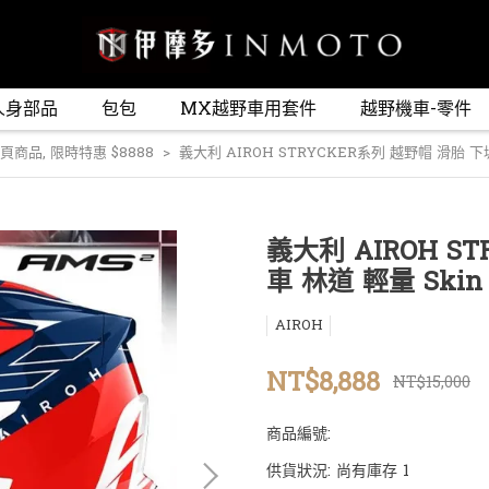
人身部品
包包
MX越野車用套件
越野機車-零件
頁商品
,
限時特惠 $8888
義大利 AIROH STRYCKER系列 越野帽 滑胎 下坡
義大利 AIROH S
車 林道 輕量 Skin
AIROH
NT$8,888
NT$15,000
商品編號:
供貨狀況:
尚有庫存 1