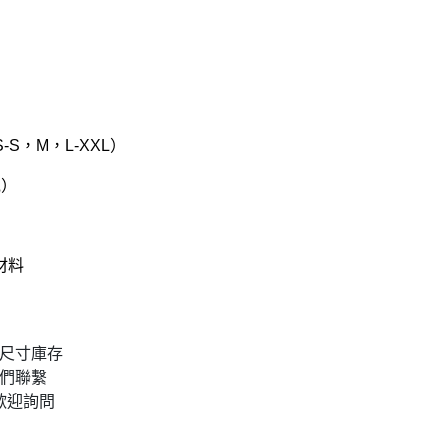
S，M，L-XXL）
克）
材料
認尺寸庫存
我們聯繫
 歡迎詢問