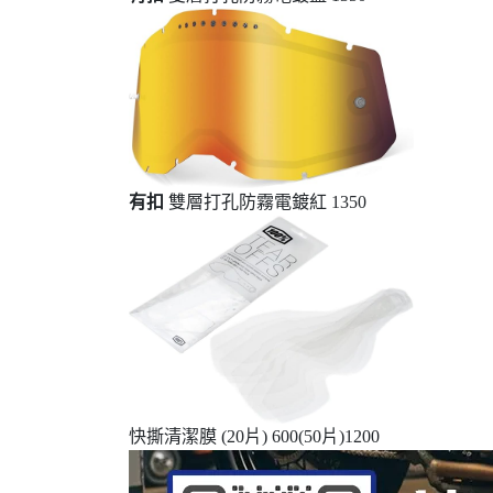
有扣
雙層打孔防霧電鍍紅 1350
快撕清潔膜 (20片) 600(50片)1200