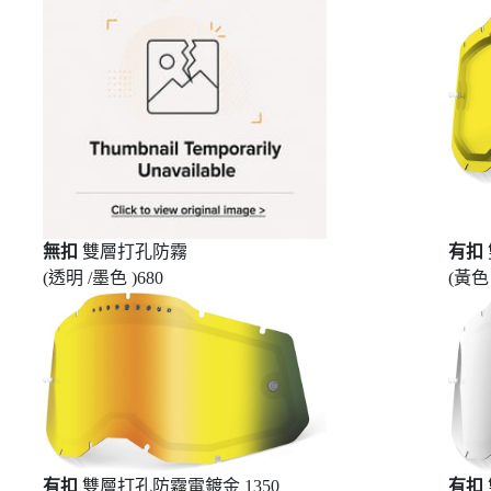
無扣
雙層打孔防霧
有扣
(透明 /墨色 )680
(黃色 
有扣
雙層打孔防霧電鍍金 1350
有扣