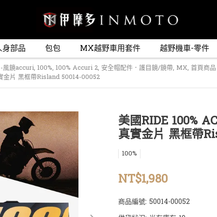
人身部品
包包
MX越野車用套件
越野機車-零件
風鏡accuri
,
100%
,
100% Accuri 2
,
安全帽配件．護目鏡/鏡帶
,
MX
,
首頁商品
片 黑框帶Risland 50014-00052
美國RIDE 100% 
真實金片 黑框帶Risla
100%
NT$1,980
商品編號:
50014-00052