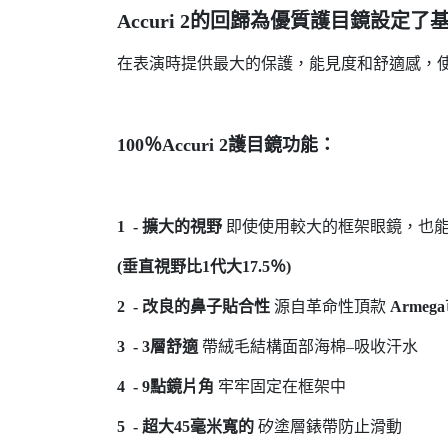
Accuri 2的回歸為優質護目鏡設定了
在表演時提供最大的保護，能見度和舒適感，
100％Accuri 2護目鏡功能：
1 - 擴大的視野
即使使用較大的框架眼鏡，也
(垂直視野比1代大17.5％)
2 -
改良的鼻子貼合性
源自革命性頂款
Armega
3 -
3層舒適
帶絨毛結構面部海棉–吸收汗水
4 -
9點鏡片角
牢牢固定在框架中
5 -
超大45毫米寬的
矽塗層錶帶防止滑動