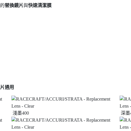
的
替換鏡片
與
快速清潔膜
 鏡片通用
淺墨400
深墨4