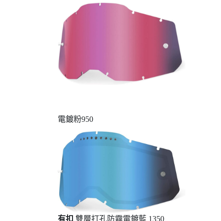
電鍍粉950
有扣
雙層打孔防霧電鍍藍 1350