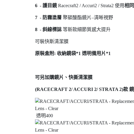
6 - 護目鏡
Racecraft2 / Accuri2 / Strata2 使用
相同
7 -
防霧塗層
聚碳酸酯鏡片–清晰視野
8 -
斜
線標誌
等新款細節質感大提升
可裝快斯清潔膜
原裝盒附: 收納鏡袋*1 透明備用片*1
可另加購鏡片、快撕清潔膜
(RACECRAFT 2/ ACCURI 2/ STRATA 2)款
透明400