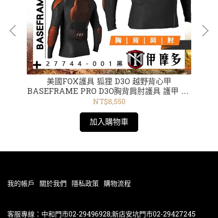
打孔
美國FOX護具 狐狸 D3O 越野背心甲
美國Rid
 2
BASEFRAME PRO D3O胸背肩肘護具 護甲 CE
認證 27744-001黑
NT$8,550
加入購物車
我的帳戶
關於我們
隱私政策
購物流程
客服專線：中和門市02-29496928;新店安坑門市02-29427245