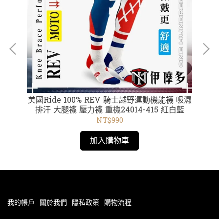
ID
美國Ride 100% REV 騎士越野運動機能襪 吸濕
美國Rid
排汗 大腿襪 壓力襪 重機24014-415 紅白藍
NT$990
加入購物車
我的帳戶
關於我們
隱私政策
購物流程