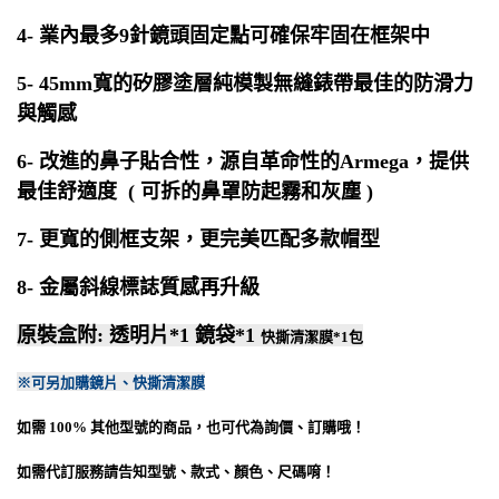
4- 業內最多9針鏡頭固定點可確保牢固在框架中
5- 45mm寬的矽膠塗層純模製無縫錶帶最佳的防滑力
與觸感
6- 改進的鼻子貼合性，源自革命性的Armega，提供
最佳舒適度 ( 可拆的鼻罩防起霧和灰塵 )
7- 更寬的側框支架，更完美匹配多款帽型
8- 金屬斜線標誌質感再升級
原裝盒附: 透明片*1 鏡袋*1
快撕清潔膜*1包
※可另加購鏡片、
快撕清潔膜
如需
100%
其他型號的商品，也可代為詢價、訂購哦！
如需代訂服務請告知型號、款式、顏色、尺碼唷！