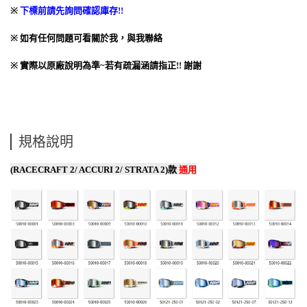
※
下標前請先詢問確認庫存
!!
※
如有任何問題可看關於我，與我聯絡
※
實際以原廠說明為準
~
若有疏漏涵請指正
!!
謝謝
規格說明
(RACECRAFT 2/ ACCURI 2/ STRATA 2)款
通用