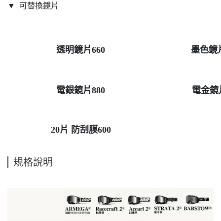
▼ 可替換鏡片
透明鏡片660
墨色鏡片
電銀鏡片880
電金鏡片
20片 防刮膜600
規格說明