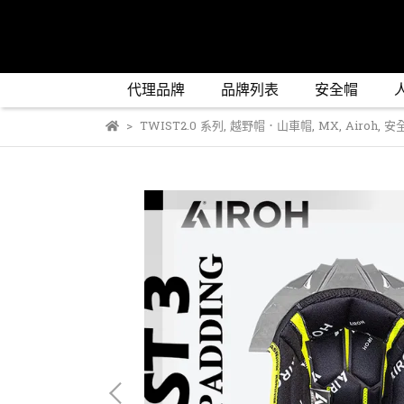
代理品牌
品牌列表
安全帽
TWIST2.0 系列
,
越野帽．山車帽
,
MX
,
Airoh
,
安