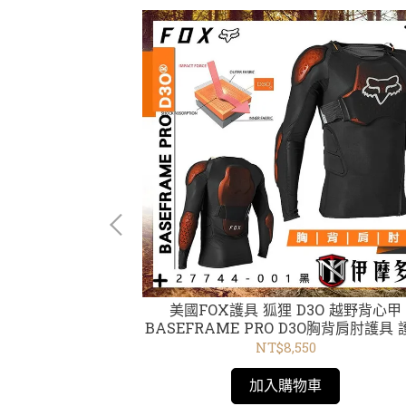
A Tzar 黑框電金
美國FOX護具 狐狸 D3O 越野背心甲
4 Goggle
BASEFRAME PRO D3O胸背肩肘護具 
CE認證 27744-001黑
NT$8,550
加入購物車