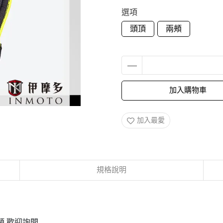
選項
頭頂
兩頰
加入購物車
加入最愛
規格說明
頰 歡迎詢問