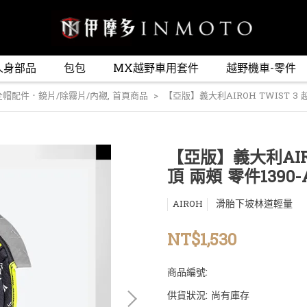
人身部品
包包
MX越野車用套件
越野機車-零件
全帽配件．鏡片/除霧片/內襯
,
首頁商品
【亞版】義大利AIROH TWIST 3 越
【亞版】義大利AIRO
頂 兩頰 零件1390-
滑胎下坡林道輕量
AIROH
NT$1,530
商品編號:
供貨狀況:
尚有庫存