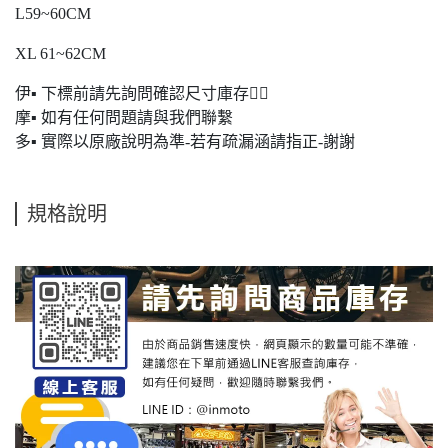
L59~60CM
XL 61~62CM
伊▪ 下標前請先詢問確認尺寸庫存🙋‍♂️
摩▪ 如有任何問題請與我們聯繫
多▪ 實際以原廠說明為準-若有疏漏涵請指正-謝謝
規格說明