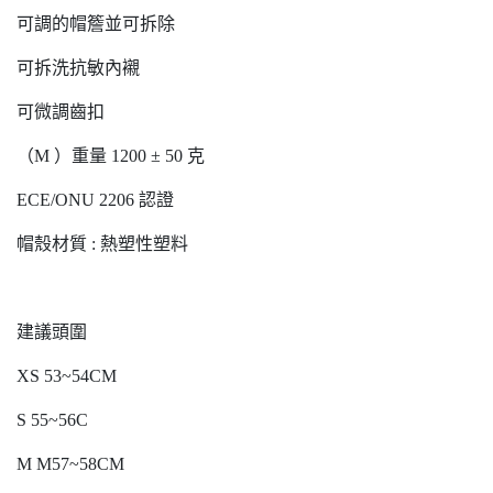
可調的帽簷並可拆除
可拆洗抗敏內襯
可微調齒扣
（M ）重量 1200 ± 50 克
ECE/ONU 2206 認證
帽殼材質 : 熱塑性塑料
建議頭圍
XS 53~54CM
S 55~56C
M M57~58CM