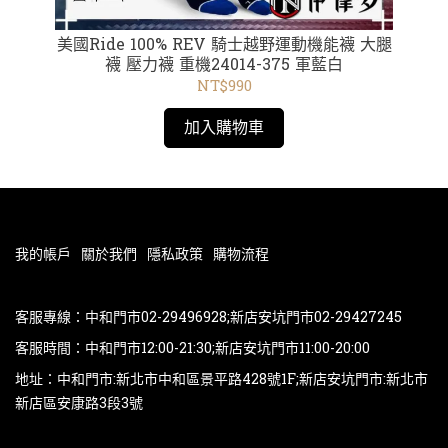
uth
美國Ride 100% REV 騎士越野運動機能襪 大腿
美國
襪 壓力襪 重機24014-375 軍藍白
NT$990
加入購物車
我的帳戶
關於我們
隱私政策
購物流程
客服專線：中和門市02-29496928;新店安坑門市02-29427245
客服時間：中和門市12:00-21:30;新店安坑門市11:00-20:00
地址：中和門市:新北市中和區景平路428號1F;新店安坑門市:新北市
新店區安康路3段3號