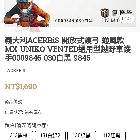
1
/
27
義大利ACERBiS 開放式護弓 通風款
MX UNIKO VENTED通用型越野車護
手0009846 030白黑 9846
ACERBiS
NT$1,690
商品編號:
供貨狀況:
尚有庫存
顏色(請先詢問庫存)
313黑橘
131白綠2
130綠黑
112紅黑