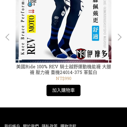
罩
美國Ride 100% REV 騎士越野運動機能襪 大腿
美
襪 壓力襪 重機24014-375 軍藍白
NT$990
加入購物車
我的帳戶
關於我們
隱私政策
購物流程