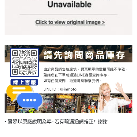
▪ 實際以原廠說明為準~若有疏漏涵請指正!! 謝謝