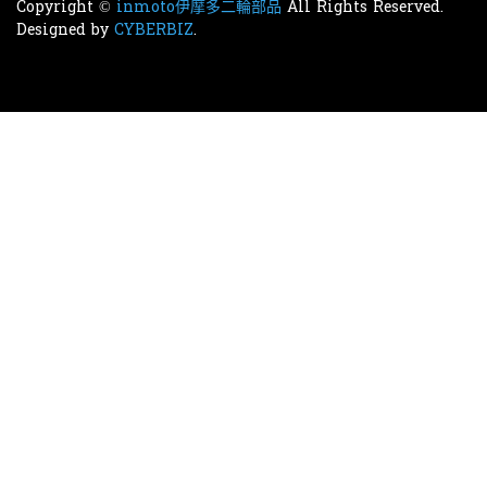
Copyright ©
inmoto伊摩多二輪部品
All Rights Reserved.
Designed by
CYBERBIZ
.