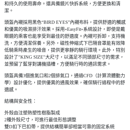
和持久的使用壽命。還具備鏡片快拆系統，方便更換和清
潔。
頭盔內襯採用黑色“BIRD EYES”內襯布料，提供舒適的觸感
和優異的吸濕排汗效果。採用«EasyFit»系統設計，即使是戴
眼鏡的乘客也能享受到最佳的舒適度。內襯可拆卸，支持機
洗，方便清潔保養。另外，磁性伸縮式下巴隔音罩能有效降
低騎乘時產生的噪音，提供更寧靜的騎行環境。此外，特別
設計了"KING SIZE"大尺寸，以滿足不同頭部尺寸的需求，
並預留了藍芽對講機插槽，方便騎行時的通訊需求。
頭盔具備3個進氣口和2個排氣口，通過CFD（計算流體動力
學）設計優化，提供優異的通風效果，確保騎行過程中的舒
適感。
結構與安全性：
外殼由注塑熱塑性樹脂製成
2種外殼尺寸，可進行最佳形態調整
雙D扣下巴扣帶，提供結構簡單卻相當可靠的固定系統