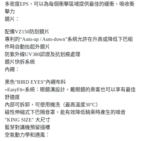
多密度EPS，可以為每個衝擊區域提供最佳的緩衝，吸收衝
擊力
鏡片：
配備VZ150防刮鏡片
專利的“Auto-up / Auto-down”系統允許在升高或降低下巴組
件時自動抬起外鏡片
防紫外線UV380認證及抗划痕處理
鏡片快拆系統
內襯：
黑色“BIRD EYES”內襯布料
«EasyFit»系統：眼鏡溝設計，戴眼鏡的乘客也可以享有最佳
舒適度
內部可拆卸，可使用機洗（最高溫度30°C）
磁性伸縮式下巴隔音罩，能有效降低騎乘時產生的噪音
"KING SIZE" 大尺寸
藍芽對講機預留插槽
空氣動力學和通風：