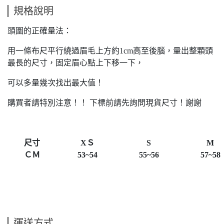
規格說明
頭圍的正確量法：
用一條布尺平行繞過眉毛上方約1cm高至後腦，量出整顆頭
最長的尺寸，固定眉心點上下移一下，
可以多量幾次找出最大值！
購買者請特別注意！！ 下標前請先詢問現貨尺寸！謝謝
尺寸
XＳ
S
M
ＣＭ
53~54
55~56
57~58
運送方式