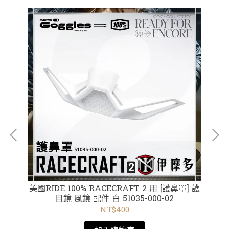
 短
美國RIDE 100% RACECRAFT 2 用 [護鼻罩] 護
美國
02藍
目鏡 風鏡 配件 白 51035-000-02
AC
紅
NT$400