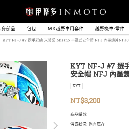
人身部品
包包
MX越野車用套件
越野機車-零件
KYT NF-J #7 選手彩繪 米薩諾 Misano 半罩式安全帽 NFJ 內墨鏡片NFJ01
KYT NF-J #7 
安全帽 NFJ 內墨鏡
KYT
NT$3,200
商品編號:
供貨狀況:
尚有庫存