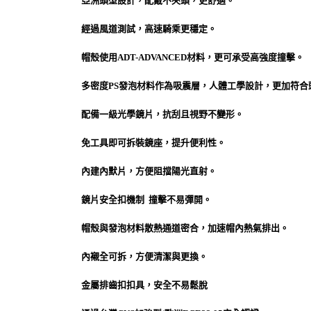
亞洲頭型設計，配戴不夾頭，更舒適。
經過風道測試，高速騎乘更穩定。
帽殼使用ADT-ADVANCED材料，更可承受高強度撞擊。
多密度PS發泡材料作為吸震層，人體工學設計，更加符合
配備一級光學鏡片，抗刮且視野不變形。
免工具即可拆裝鏡座，提升便利性。
內建內默片，方便阻擋陽光直射。
鏡片安全扣機制 撞擊不易彈開。
帽殼與發泡材料散熱通道密合，加速帽內熱氣排出。
內襯全可拆，方便清潔與更換。
金屬排齒扣扣具，安全不易鬆脫