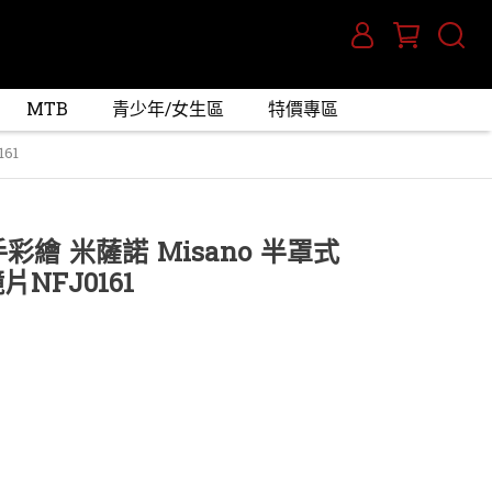
MTB
青少年/女生區
特價專區
61
選手彩繪 米薩諾 Misano 半罩式
片NFJ0161