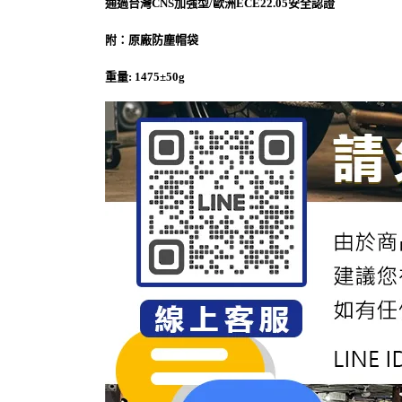
通過台灣CNS加強型/歐洲ECE22.05安全認證
附：原廠防塵帽袋
重量: 1475±50g