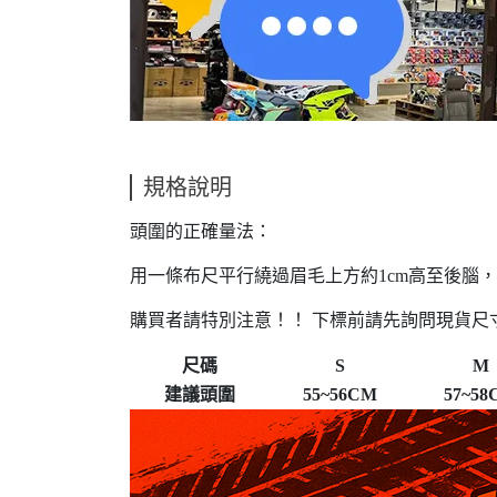
規格說明
頭圍的正確量法：
用一條布尺平行繞過眉毛上方約1cm高至後腦
購買者請特別注意！！ 下標前請先詢問現貨尺
尺碼
S
M
建議頭圍
55~56CM
57~58