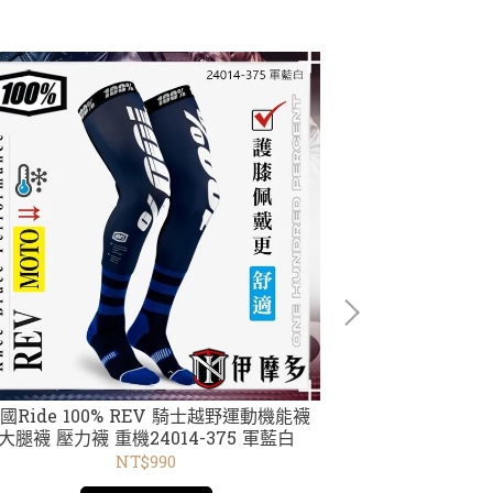
ide 100% REV 騎士越野運動機能襪
美國RIDE 100%
大腿襪 壓力襪 重機24014-375 軍藍白
護目鏡 風鏡 
NT$990