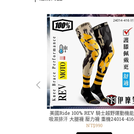
FT 2 用 [護鼻罩]
美國Ride 100% REV 騎士越野運動機能襪
5-000-01
吸濕排汗 大腿襪 壓力襪 重機24014-416
彩
NT$990