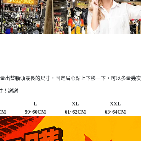
，量出整顆頭最長的尺寸，固定眉心點上下移一下，可以多量幾
寸！謝謝
L
XL
XXL
CM
59~60CM
61~62CM
63~64CM