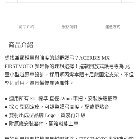
商品介紹
規格說明
運送方式
商品介紹
想找兼顧輕量與強度的越野護弓？ACERBIS MX 
FIRSTMOTO 就是你的理想選擇！這款開放式護弓專為 兒
童小型越野車設計，採用聚丙烯本體＋尼龍固定支架，不但
堅固耐用，還具備優異通風性。
● 適用所有 EU 標準 直徑22mm 車把，安裝快速簡單
● 採 C 型固定座，可調整護弓高度，配戴更貼合
● 雙射出成型品牌 Logo，質感再升級
● 附原廠安裝套件，開箱就能上車