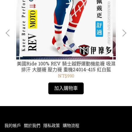
美國Ride 100% REV 騎士越野運動機能襪 吸濕
美國Rid
排汗 大腿襪 壓力襪 重機24014-415 紅白藍
NT$990
加入購物車
我的帳戶
關於我們
隱私政策
購物流程