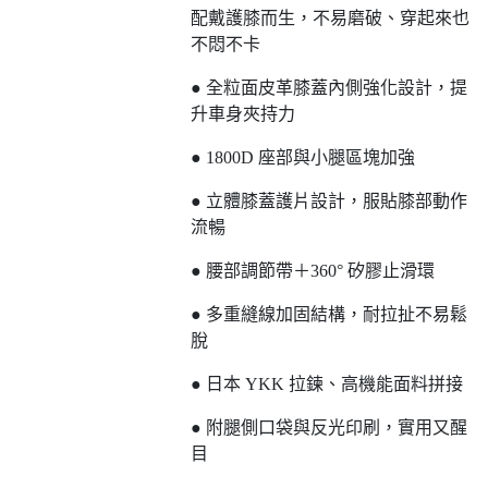
配戴護膝而生，不易磨破、穿起來也
不悶不卡
● 全粒面皮革膝蓋內側強化設計，提
升車身夾持力
● 1800D 座部與小腿區塊加強
● 立體膝蓋護片設計，服貼膝部動作
流暢
● 腰部調節帶＋360° 矽膠止滑環
● 多重縫線加固結構，耐拉扯不易鬆
脫
● 日本 YKK 拉鍊、高機能面料拼接
● 附腿側口袋與反光印刷，實用又醒
目