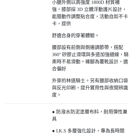
小腿外側以高強度 1800D 材質補
強，膝部採 3D 立體浮動護片設計，
能隨動作調整貼合度，活動自如不卡
卡，提供
舒適合身的穿著體驗。
腰部設有前側與側邊調節帶，搭配
360° 矽膠止滑環與多道加強縫線，騎
乘時不易滑動。褲腳為覆靴設計，適
合偏好
外穿的林道騎士。另有腿部收納口袋
與反光印刷，提升實用性與夜間辨識
度。
● 防潑水防泥塗層布料，耐用彈性兼
具
● I.K.S 多層強化設計，專為長時間