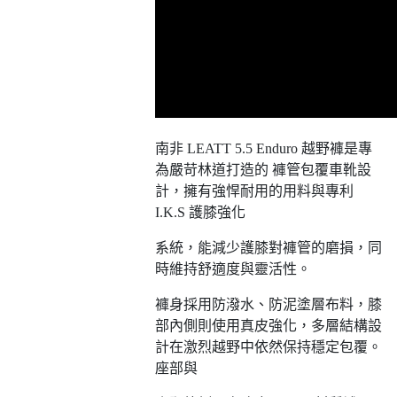
南非 LEATT 5.5 Enduro 越野褲是專
為嚴苛林道打造的 褲管包覆車靴設
計，擁有強悍耐用的用料與專利
I.K.S 護膝強化
系統，能減少護膝對褲管的磨損，同
時維持舒適度與靈活性。
褲身採用防潑水、防泥塗層布料，膝
部內側則使用真皮強化，多層結構設
計在激烈越野中依然保持穩定包覆。
座部與