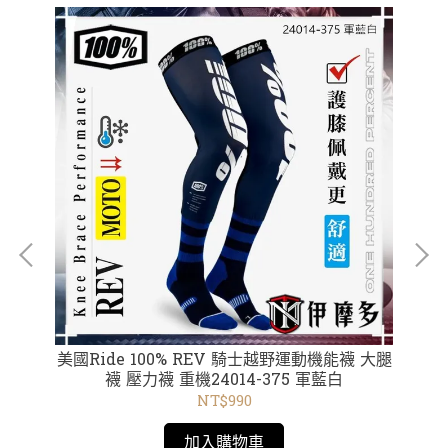
美國Ride 100% REV 騎士越野運動機能襪 大腿
美
明片
襪 壓力襪 重機24014-375 軍藍白
NT$990
加入購物車