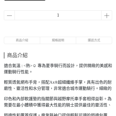
商品介紹
規格說明
運送方式
商品介紹
適合氣溫 : <熱>☺ 專為夏季騎行而設計，提供精緻的美感和
運動騎行性能。
輕質透氣網布手背，搭配Ax®超細纖維手掌，具有出色的耐
磨性、靈活性和水分管理，非常適合城市運動騎行。細緻的
印色和內部軟護墊的指關節與越野摩托車手套相得益彰。為
需要在最小體積中獲得最大性能的騎士提供最佳的靈活性、
舒適性和覆蓋保護。魔鬼氈袖口提供輕鬆可調的舒適包覆