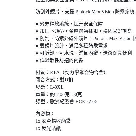
防刮外鏡片，支援 Pinlock Max Visio
● 緊急釋放系統，提升安全保障
● 加固下頜帶，金屬排齒插扣，穩固又好調整
● 防刮、防紫外線外鏡片，Pinlock Max Vision
● 雙鏡片設計，滿足多種騎乘需求
● 可拆卸、可水洗、透氣內襯，清潔保養便利
● 低過敏性舒適的內襯
材質：KPA（動力學聚合物合金）
閉合方式：雙D扣
尺碼：
L
-3XL
重量：約1400克±50克
認證：歐洲經委會 ECE 22.06
內容物：
1x 安全帽收納袋
1x 反光貼紙