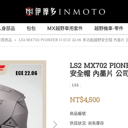
人身部品
包包
MX越野車用套件
越野機車-零件
首頁商品
LS2 MX702 PIONEER II ECE 22.06 多功能越野安全帽 內
LS2 MX702 PION
安全帽 內墨片 公
LS2
NT$4,500
商品編號:
供貨狀況:
尚有庫存