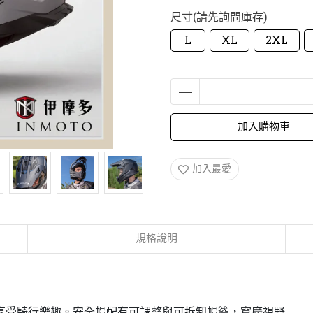
尺寸(請先詢問庫存)
L
XL
2XL
加入購物車
加入最愛
規格說明
情享受騎行樂趣。安全帽配有可調整與可拆卸帽簷，寬廣視野