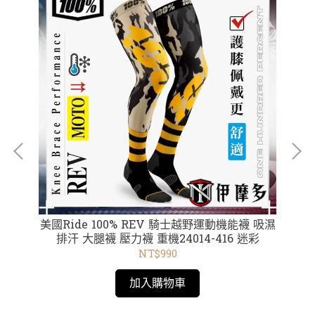
AFT
美國Ride 100% REV 騎士越野運動機能襪 吸濕
美
-02
排汗 大腿襪 壓力襪 重機24014-416 迷彩
NT$990
加入購物車