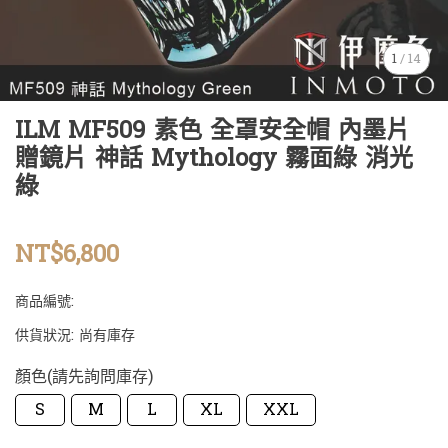
1
/
14
ILM MF509 素色 全罩安全帽 內墨片
贈鏡片 神話 Mythology 霧面綠 消光
綠
NT$6,800
商品編號:
供貨狀況:
尚有庫存
顏色(請先詢問庫存)
S
M
L
XL
XXL