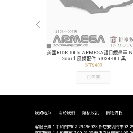
RISE Cuff
美國RIDE 100% ARMEGA護目鏡鼻罩 N
3 秋冬保暖休閒 毛球
Guard 風鏡配件 51034-001 黑
NT$400
已售完
我的帳戶
關於我們
隱私政策
購物流程
客服專線：中和門市02-29496928;新店安坑門市02-29