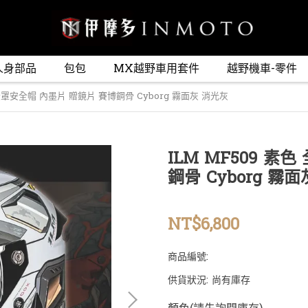
人身部品
包包
MX越野車用套件
越野機車-零件
 全罩安全帽 內墨片 贈鏡片 賽博鋼骨 Cyborg 霧面灰 消光灰
ILM MF509 素
鋼骨 Cyborg 霧
NT$6,800
商品編號:
供貨狀況:
尚有庫存