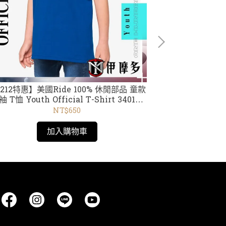
212特惠】美國Ride 100% 休閒部品 童款
美國RIDE 1
 T恤 Youth Official T-Shirt 34017-
Beanie 黑紅2
16 黑 /34086 黃 /34087
NT$650
磚紅 /34019 黑
加入購物車