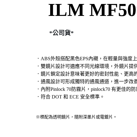
ILM MF
*公司貨*
．ABS外殼搭配黑色EPS內襯，在輕量與強度
．雙鏡片設計可適應不同光線環境，外鏡片提
．鏡片鎖定設計意味著更好的密封性能、更高
．通風設計可形成獨特的通風通道，進一步改
．內附Pinlock 70防霧片，pinlock70
．符合 DOT 和 ECE 安全標準。
※標配為透明鏡片，隨附深墨片或電鍍片。