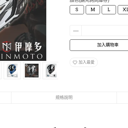
顏色(請先詢問庫存)
S
M
L
X
加入購物車
加入最愛
規格說明