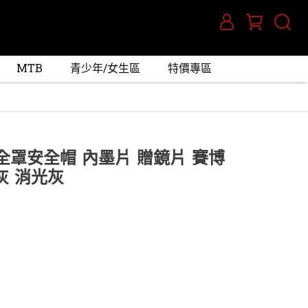
MTB
青少年/女生區
特價專區
色 全罩安全帽 內墨片 贈鏡片 賽博
面灰 消光灰