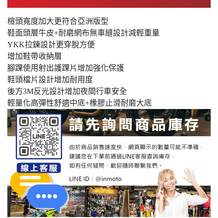
楦頭寬度加大更符合亞洲版型
鞋面頭層牛皮+耐磨網布無車縫設計減輕重量
YKK拉鍊設計更穿脫方便
增加鞋帶收納層
腳踝使用射出護踝片增加強化保護
鞋頭檔片設計增加耐用度
後方3M反光設計增加夜間行車安全
輕量化高彈性舒適中底+橡膠止滑耐磨大底