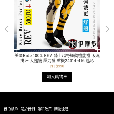
T恤
美國Ride 100% REV 騎士越野運動機能襪 吸濕
美國
02藍
排汗 大腿襪 壓力襪 重機24014-416 迷彩
 黑
NT$990
加入購物車
我的帳戶
關於我們
隱私政策
購物流程