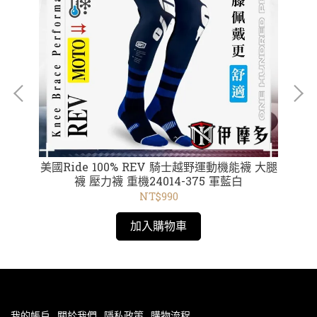
美國Ride 100% REV 騎士越野運動機能襪 大腿
美
襪 壓力襪 重機24014-375 軍藍白
NT$990
加入購物車
我的帳戶
關於我們
隱私政策
購物流程