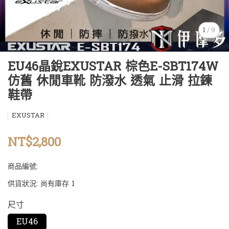
1
/
9
EU46晶銳EXUSTAR 棕色E-SBT174W
仿舊 休閒車靴 防潑水 透氣 止滑 拉鍊
鞋帶
EXUSTAR
NT$2,800
商品編號:
供貨狀況:
尚有庫存 1
尺寸
EU46