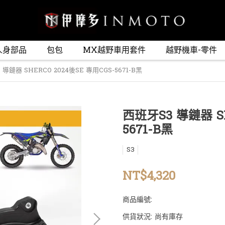
人身部品
包包
MX越野車用套件
越野機車-零件
導鏈器 SHERCO 2024後SE 專用CGS-5671-B黑
西班牙S3 導鏈器 SH
5671-B黑
S3
NT$4,320
商品編號:
供貨狀況:
尚有庫存