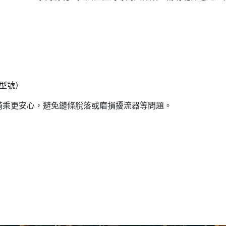
份與型號）
騎乘更安心，避免鏈條脫落或磨損擾流器等問題。