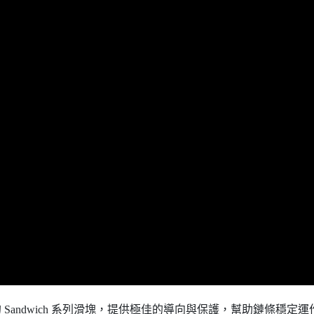
設計的 Sandwich 系列滑塊，提供極佳的導向與保護，幫助鏈條穩定運