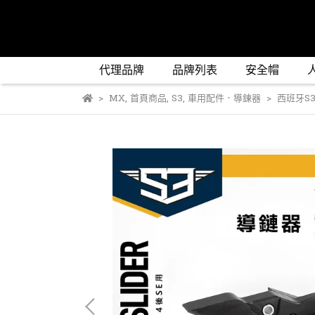
代理品牌
品牌列表
安全帽
MX
,
首頁商品
,
S3
,
車用配件．導鍊器
西班牙S3 