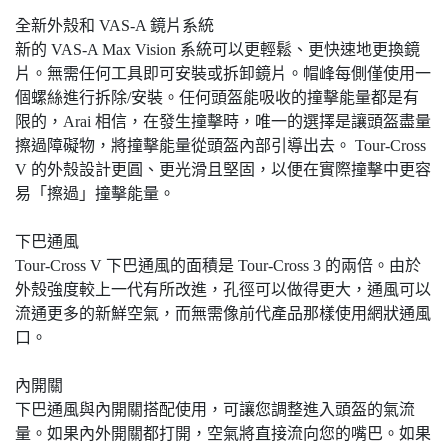
全新外殼和 VAS-A 鏡片系統
新的 VAS-A Max Vision 系統可以更輕鬆、更快速地更換鏡
片。無需任何工具即可安裝或拆卸鏡片。帽峰每側僅使用一
個螺絲進行拆除/安裝。任何頭盔能吸收的撞擊能量都是有
限的，Arai 相信，在發生撞擊時，唯一的選擇是讓頭盔盡量
擦過障礙物，將撞擊能量從頭盔內部引導出去。 Tour-Cross
V 的外殼設計更圓、更光滑且堅固，以便在實際撞擊中更容
易「擦過」撞擊能量。
下巴通風
Tour-Cross V 下巴通風的面積是 Tour-Cross 3 的兩倍。由於
外殼強度較上一代有所改進，孔徑可以做得更大，通風可以
流通更多的新鮮空氣，而無需像前代產品那樣使用網狀通風
口。
內開關
下巴通風與內開關搭配使用，可讓您調整進入頭盔的氣流
量。如果內外開關都打開，空氣將直接流向您的嘴巴。如果