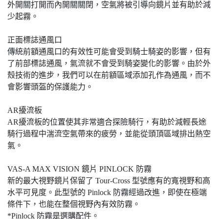
外開關打開而內開關關閉，空氣將被引導向鏡片並有助於減
少起霧。
正面標誌通風口
傳統前額通風口的有效性可能會受到騎士騎姿的影響，但有
了前部標誌通風，氣流就不會受到騎姿變化的影響。由於外
殼技術的進步，我們可以在前額區域添加孔作為通風，而不
會影響頭盔的保護能力。
AR擾流板
AR擾流板的位置使其非常適合探險騎行，有助於減輕長途
騎行過程中湍流空氣帶來的疲勞，並能從頭頂區域排出熱空
氣。
VAS-A MAX VISION 鏡片 PINLOCK 防霧
新的最大視野鏡片保留了 Tour-Cross 型號應有的寬視野和高
水平可見度。此型號的 Pinlock 防霧經過改進，即使在極端
條件下，也能在整個視野內有效防霧。
*Pinlock 防霧是選購配件。