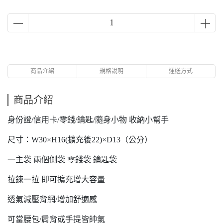
商品介紹
規格說明
運送方式
商品介紹
身份證/信用卡/零錢/鑰匙/隨身小物 收納小幫手
尺寸：W30×H16(擴充後22)×D13（公分）
一主袋 兩個側袋 零錢袋 鑰匙袋
拉鍊一拉 即可擴充增大容量
透氣減壓背網/增加舒適感
可當腰包/肩背或手提皆帥氣