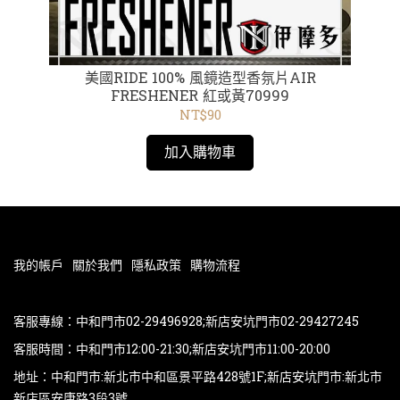
AS
美國RIDE 100% 風鏡造型香氛片AIR
【
4
FRESHENER 紅或黃70999
袖 
/340
NT$90
加入購物車
我的帳戶
關於我們
隱私政策
購物流程
客服專線：中和門市02-29496928;新店安坑門市02-29427245
客服時間：中和門市12:00-21:30;新店安坑門市11:00-20:00
地址：中和門市:新北市中和區景平路428號1F;新店安坑門市:新北市
新店區安康路3段3號