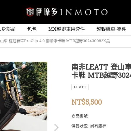
人身部品
包包
MX越野車用套件
越野機車-零件
山車 旋鈕鞋帶ProClip 4.0 腳踏車卡鞋 MTB越野302430082X黑
南非LEATT 登山車 
卡鞋 MTB越野3024
LEATT
NT$5,500
商品編號:
供貨狀況:
尚有庫存