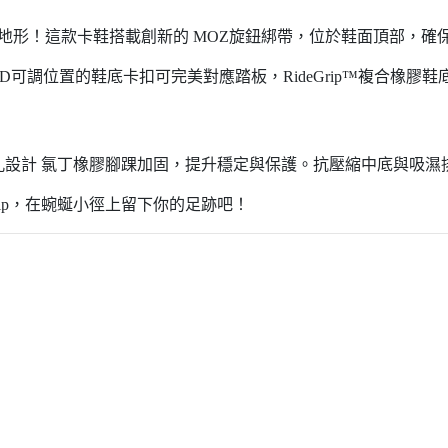
征服最具挑戰性的地形！這款卡鞋搭載創新的 MOZ旋鈕綁帶，位於鞋面頂部
SPD可調位置的鞋底卡扣可完美對應踏板，RideGrip™複合橡膠
孔設計 氯丁橡膠腳踝加固，提升穩定與保護。抗壓縮中底與吸濕
oClip，在蜿蜒小徑上留下你的足跡吧！