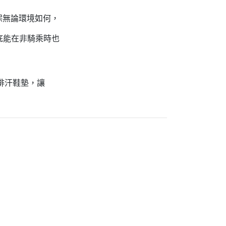
，確保無論環境如何，
鞋底能在非騎乘時也
排汗鞋墊，讓