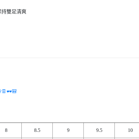
保持雙足清爽
👖🕶️🎒
8
8.5
9
9.5
10