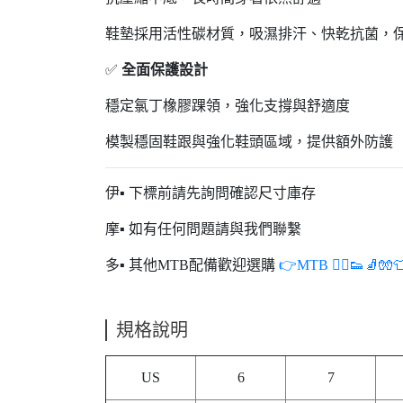
鞋墊採用活性碳材質，吸濕排汗、快乾抗菌，
✅
全面保護設計
穩定氯丁橡膠踝領，強化支撐與舒適度
模製穩固鞋跟與強化鞋頭區域，提供額外防護
伊▪ 下標前請先詢問確認尺寸庫存
摩▪ 如有任何問題請與我們聯繫
多▪ 其他MTB配備歡迎選購
👉MTB 🚵‍♂️👟🧦🧤
規格說明
US
6
7