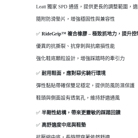
Leatt 獨家 SPD 通道，提供更長的調整範圍
隨附防滑墊片，增強穩固性與兼容性
✅
RideGrip™ 複合橡膠 – 極致抓地力，提升
優異的抗撕裂、抗穿刺與抗磨損性能
強化鞋底顆粒設計，增強踩踏時的牽引力
✅
耐用鞋面，應對惡劣騎行環境
彈性黏貼帶確保雙足穩定，提供防風防濕保護
鞋頭與側面設有透氣孔，維持舒適通風
✅
半剛性結構，帶來更靈敏的踩踏回饋
✅
高舒適度中底與鞋墊
抗壓縮中底，長時間穿著依然舒適