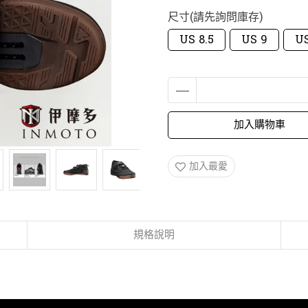
尺寸(請先詢問庫存)
US 8.5
US 9
US
加入購物車
加入最愛
規格說明