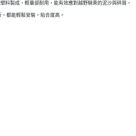
強度塑料製成，輕量卻耐用，能有效應對越野騎乘的泥沙與碎屑，
新，都能輕鬆安裝，貼合度高。