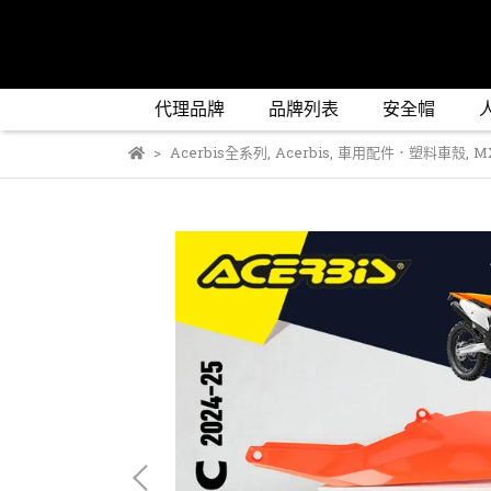
代理品牌
品牌列表
安全帽
Acerbis全系列
,
Acerbis
,
車用配件．塑料車殼
,
M