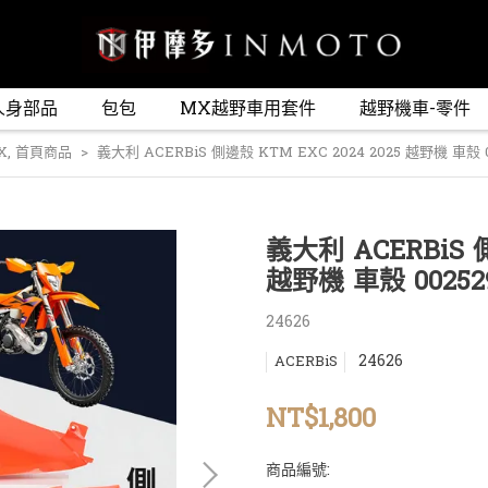
人身部品
包包
MX越野車用套件
越野機車-零件
X
,
首頁商品
義大利 ACERBiS 側邊殼 KTM EXC 2024 2025 越野機 車殼 00
義大利 ACERBiS 側
越野機 車殼 0025293
24626
24626
ACERBiS
NT$1,800
商品編號: