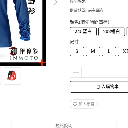
商品編號:
供貨狀況:
尚有庫存
顏色(請先詢問庫存)
245藍白
203橘白
尺寸
S
M
L
X
加入購物車
加入最愛
規格說明