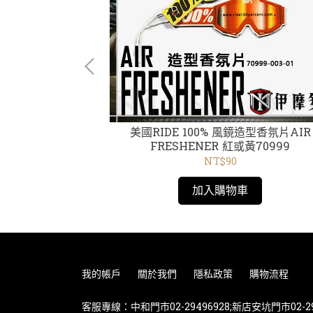
RISE Cuff
美國RIDE 100% 風鏡造型香氛片AIR
3 秋冬保暖休閒 毛球
FRESHENER 紅或黃70999
NT$90
加入購物車
我的帳戶
關於我們
隱私政策
購物流程
客服專線：中和門市02-29496928;新店安坑門市02-29