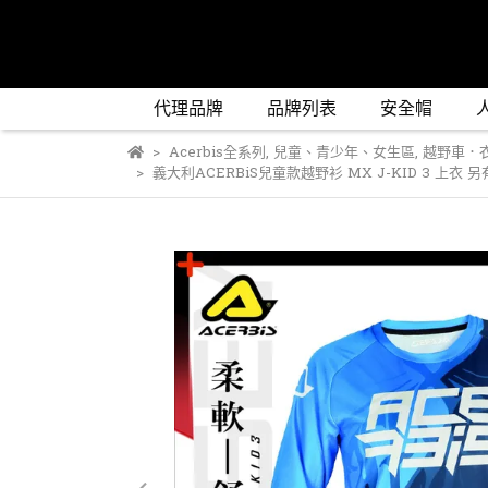
代理品牌
品牌列表
安全帽
Acerbis全系列
,
兒童、青少年、女生區
,
越野車．衣
義大利ACERBiS兒童款越野衫 MX J-KID 3 上衣 另有