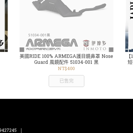
美國RIDE 100% ARMEGA護目鏡鼻罩 Nose
【1
Guard 風鏡配件 51034-001 黑
短袖
黃 /340
NT$400
已售完
427245