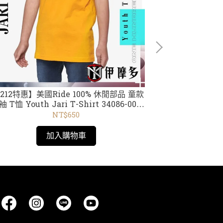
212特惠】美國Ride 100% 休閒部品 童款
美國RIDE 1
 T恤 Youth Jari T-Shirt 34086-009
Beanie 黑紅2
16-001黑 /34017 黑 /002藍 / 34087
NT$650
磚紅 /34019 黑
加入購物車