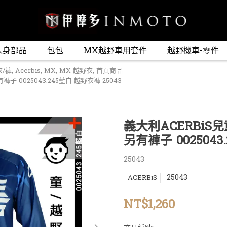
人身部品
包包
MX越野車用套件
越野機車-零件
/褲
,
Acerbis
,
MX
,
MX 越野衣
,
首頁商品
褲子 0025043.245藍白 越野衣褲 25043
義大利ACERBiS兒
另有褲子 0025043
25043
25043
ACERBiS
NT$1,260