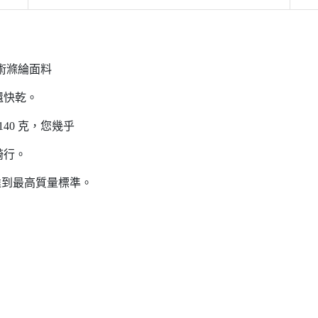
術滌綸面料
還快乾。
40 克，您幾乎
騎行。
保達到最高質量標準。