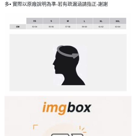
多▪ 實際以原廠說明為準-若有疏漏涵請指正-謝謝