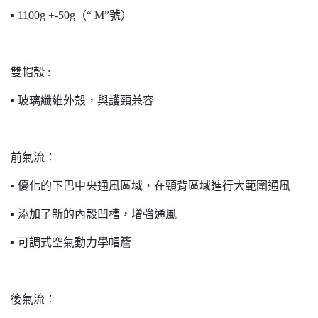
▪ 1100g +-50g（“ M”號）
雙帽殼 :
▪ 玻璃纖維外殼，與護頸兼容
前氣流：
▪ 優化的下巴中央通風區域，在頸背區域進行大範圍通風
▪ 添加了新的內殼凹槽，增強通風
▪ 可調式空氣動力學帽簷
後氣流：