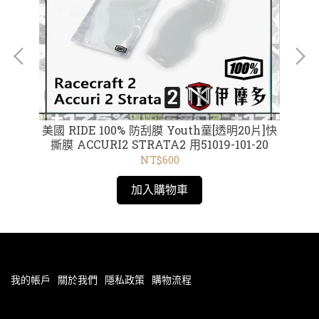
 短
美國 RIDE 100% 防刮膜 Youth童[透明20片]快
美
 黃
撕膜 ACCURI2 STRATA2 用51019-101-20
鏡
NT$600
加入購物車
我的帳戶
關於我們
隱私政策
購物流程