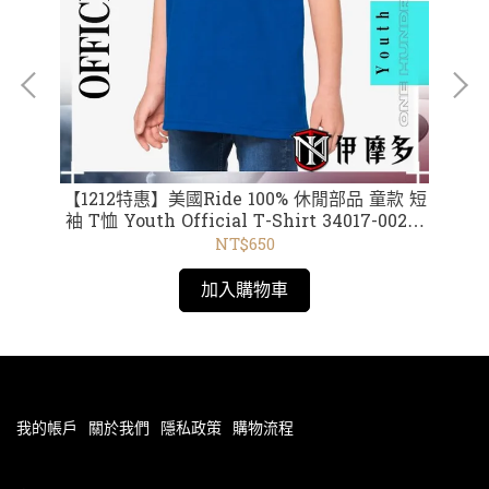
電銀
【1212特惠】美國Ride 100% 休閒部品 童款 短
袖 T恤 Youth Official T-Shirt 34017-002藍
M
/001黑 /34016 黑 /34086 黃 /34087 磚紅
NT$650
/34019 黑
加入購物車
我的帳戶
關於我們
隱私政策
購物流程