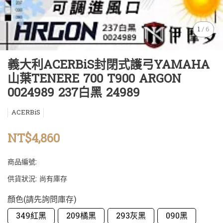
1
/
6
義大利ACERBiS封閉式護弓YAMAHA
山葉TENERE 700 T900 ARGON
0024989 237白黑 24989
ACERBiS
NT$4,860
商品編號:
供貨狀況:
尚有庫存
顏色(請先詢問庫存)
349紅黑
209橘黑
293灰黑
090黑