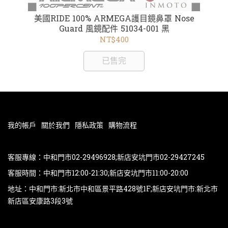
 短
美國RIDE 100% ARMEGA護目鏡鼻罩 Nose
美國
8磚紅
Guard 風鏡配件 51034-001 黑
NT$400
已售完
我的帳戶
關於我們
隱私政策
購物流程
客服專線：中和門市02-29496928;新店安坑門市02-29427245
客服時間：中和門市12:00-21:30;新店安坑門市11:00-20:00
地址：中和門市:新北市中和區景平路428號1F;新店安坑門市:新北市
新店區安康路3段3號