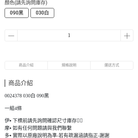
顏色(請先詢問庫存)
090黑
030白
商品介紹
規格說明
運送方式
商品介紹
0024378 030白 090黑
一組4條
伊▪ 下標前請先詢問確認尺寸庫存🙋‍♂️
摩▪ 如有任何問題請與我們聯繫
多▪ 實際以原廠說明為準-若有疏漏涵請指正-謝謝