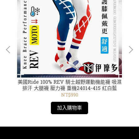
打孔
美國Ride 100% REV 騎士越野運動機能襪 吸濕
美國Rid
 2
排汗 大腿襪 壓力襪 重機24014-415 紅白藍
NT$990
加入購物車