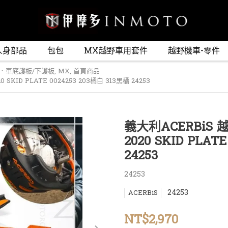
人身部品
包包
MX越野車用套件
越野機車-零件
．車底護板/下護板
,
MX
,
首頁商品
SKID PLATE 0024253 203橘白 313黑橘 24253
義大利ACERBiS 
2020 SKID PLAT
24253
24253
24253
ACERBiS
NT$2,970