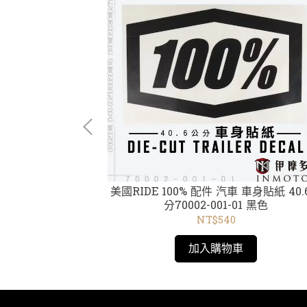
EGA ARmatic
美國RIDE 100% 配件 汽車 車身貼紙 40.6公
電銀片 59050-
分70002-001-01 黑色
ver Lens
NT$540
加入購物車