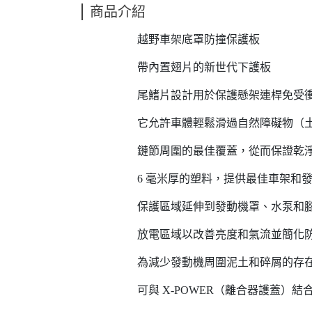
商品介紹
越野車架底罩防撞保護板
帶內置翅片的新世代下護板
尾鰭片設計用於保護懸架連桿免受
它允許車體輕鬆滑過自然障礙物（
鏈節周圍的最佳覆蓋，從而保證乾
6 毫米厚的塑料，提供最佳車架和
保護區域延伸到發動機罩、水泵和
放電區域以改善亮度和氣流並簡化
為減少發動機周圍泥土和碎屑的存
可與 X-POWER（離合器護蓋）結