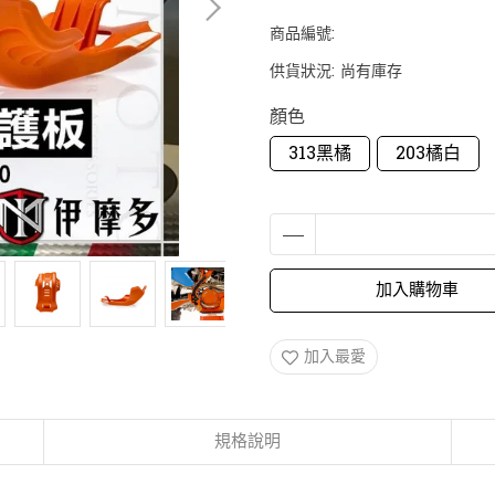
商品編號:
供貨狀況:
尚有庫存
顏色
313黑橘
203橘白
加入購物車
加入最愛
規格說明