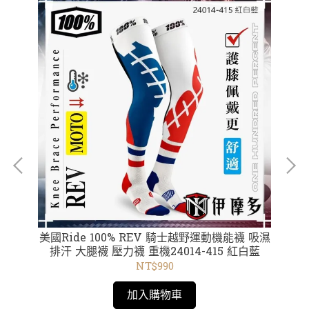
ID
美國Ride 100% REV 騎士越野運動機能襪 吸濕
美國Rid
排汗 大腿襪 壓力襪 重機24014-415 紅白藍
NT$990
加入購物車