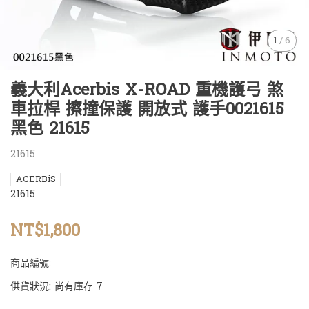
1
/
6
義大利Acerbis X-ROAD 重機護弓 煞
車拉桿 擦撞保護 開放式 護手0021615
黑色 21615
21615
ACERBiS
21615
NT$1,800
商品編號:
供貨狀況:
尚有庫存 7