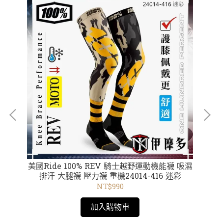
 用
美國Ride 100% REV 騎士越野運動機能襪 吸濕
美國Rid
49-
排汗 大腿襪 壓力襪 重機24014-416 迷彩
NT$990
加入購物車