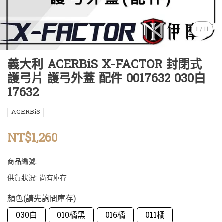
1
/
11
義大利 ACERBiS X-FACTOR 封閉式
護弓片 護弓外蓋 配件 0017632 030白
17632
ACERBiS
NT$1,260
商品編號:
供貨狀況:
尚有庫存
顏色(請先詢問庫存)
030白
010橘黑
016橘
011橘