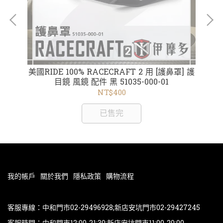
鏡鏡片
美國RIDE 100% RACECRAFT 2 用 [護鼻罩] 護
美
s
目鏡 風鏡 配件 黑 51035-000-01
NT$400
已售完
我的帳戶
關於我們
隱私政策
購物流程
客服專線：中和門市02-29496928;新店安坑門市02-29427245