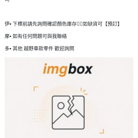
伊▪ 下標前請先詢問確認顏色庫存🙋‍♂️如缺貨可【預訂】
摩▪ 如有任何問題可與我聯絡
多▪ 其他 越野車款零件 歡迎詢問