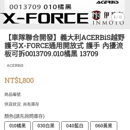
1
/
21
【車隊聯合開發】義大利ACERBiS越野
護弓X-FORCE通用開放式 護手 內擾流
板可拆0013709.010橘黑 13709
ACERBiS
NT$1,800
商品編號:
供貨狀況:
尚有庫存
顏色(請先詢問庫存)
010橘黑
030白黑
040藍白
060黃黑