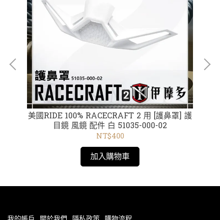
 短
美國RIDE 100% RACECRAFT 2 用 [護鼻罩] 護
美
8磚紅
目鏡 風鏡 配件 白 51035-000-02
NT$400
加入購物車
我的帳戶
關於我們
隱私政策
購物流程