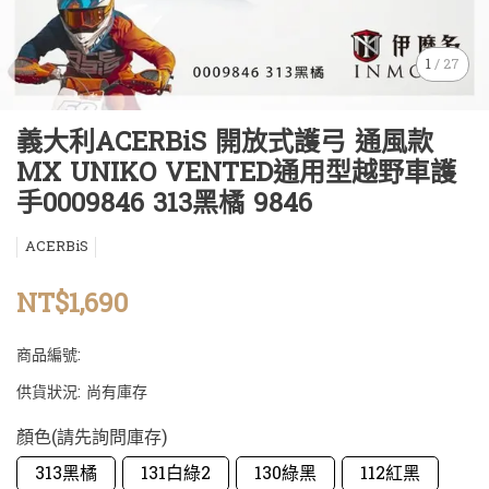
1
/
27
義大利ACERBiS 開放式護弓 通風款
MX UNIKO VENTED通用型越野車護
手0009846 313黑橘 9846
ACERBiS
NT$1,690
商品編號:
供貨狀況:
尚有庫存
顏色(請先詢問庫存)
313黑橘
131白綠2
130綠黑
112紅黑