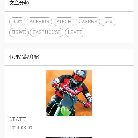
文章分類
100%
ACERBIS
AIROH
GAERNE
pod
USWE
FASTHOUSE
LEATT
代理品牌介紹
LEATT
2024-05-09