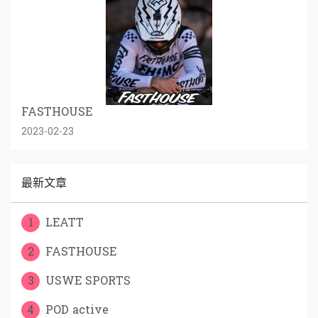
FASTHOUSE
2023-02-23
最新文章
1
LEATT
2
FASTHOUSE
3
USWE SPORTS
4
POD active