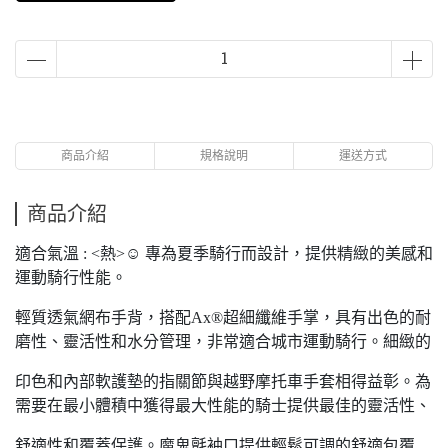
商品介紹
規格說明
運送方式
商品介紹
適合氣溫 : <熱>☺ 專為夏季騎行而設計，提供精緻的美感和
運動騎行性能。
輕質透氣網布手背，搭配Ax®超細纖維手掌，具有出色的耐
磨性、靈活性和水分管理，非常適合城市運動騎行。細緻的
印色和內部軟護墊的指關節與越野摩托車手套相得益彰。為
需要在最小體積中獲得最大性能的騎士提供最佳的靈活性、
舒適性和覆蓋保護。魔鬼氈袖口提供輕鬆可調的舒適包覆