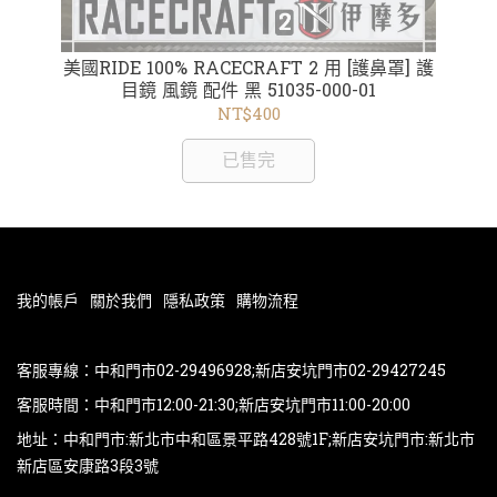
e
美國RIDE 100% RACECRAFT 2 用 [護鼻罩] 護
【
01
目鏡 風鏡 配件 黑 51035-000-01
Yo
s
/
NT$400
已售完
我的帳戶
關於我們
隱私政策
購物流程
客服專線：中和門市02-29496928;新店安坑門市02-29427245
客服時間：中和門市12:00-21:30;新店安坑門市11:00-20:00
地址：中和門市:新北市中和區景平路428號1F;新店安坑門市:新北市
新店區安康路3段3號