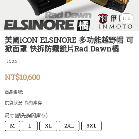
1
/
11
美國iCON ELSINORE 多功能越野帽 可
掀面罩 快拆防霧鏡片Rad Dawn橘
ICON
NT$10,600
商品編號:
供貨狀況:
尚有庫存
尺寸(請先詢問庫存)
M
L
XL
2XL
3XL