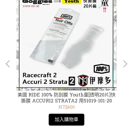
深紅框
美國 RIDE 100% 防刮膜 Youth童[透明20片]快
美
撕膜 ACCURI2 STRATA2 用51019-101-20
風
NT$600
加入購物車