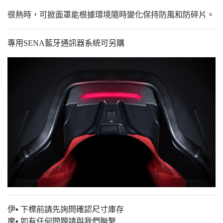
很熱時，可掀面罩能根據環境隨時變化保持防風和防碎片。
專用SENA藍牙通訊器系統可另購
伊▪ 下標前請先詢問確認尺寸庫存
摩▪ 如有任何問題請與我們聯繫