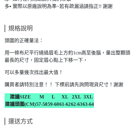
多▪ 實際以原廠說明為準~若有疏漏涵請指正!! 謝謝
規格說明
頭圍的正確量法：
用一條布尺平行繞過眉毛上方約1cm高至後腦，量出整顆頭
最長的尺寸，固定眉心點上下移一下，
可以多量幾次找出最大值！
購買者請特別注意！！ 下標前請先詢問現貨尺寸！謝謝
建議SIZE
M
L
XL
2XL
3XL
建議頭圍(CM)
57-58
59-60
61-62
62-63
63-64
運送方式