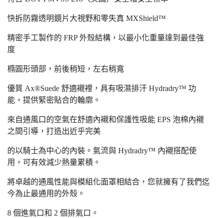
快拆防霧透明鏡片大視野和零失真 MXShield™
精密手工製作的 FRP 外殼結構，以最小化重量達到最佳強
度
橢圓形頭部，前後稍短，左右稍寬
優質 Ax®Suede 舒適襯裡，具有吸濕排汗 Hydradry™ 功
能，提供緊密貼合的輪廓。
來自通風口的空氣在舒適內襯和保護性吸能 EPS 泡棉內襯
之間引導，打造出近乎完美
的以騎士為中心的內裝。氣流與 Hydradry™ 內襯搭配使
用，可有效減少熱量累積。
將卓越的通風性能與模組化面罩相結合，您就擁有了我們迄
今為止最通用的外殼。
8 個進氣口和 2 個排氣口。